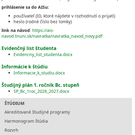
prihlásenie sa do AISu:
používateľ (ID, ktoré nájdete v rozhodnutí o prijatí)
heslo (rodné číslo bez lomky)
link na návod
:
https://ais-
navod.tnuni.sk/navratka/navratka_navod_novy.pdf
Evidenčný list študenta
Evidencny_list_studenta.docx
Informácie k štúdiu
Informacie_k_studiu.docx
Študijný plán 1. ročník Bc. stupeň
SP_Bc_1roc_2026_2027.docx
ŠTÚDIUM
Akreditované študijné programy
Harmonogram štúdia
Rozvrh