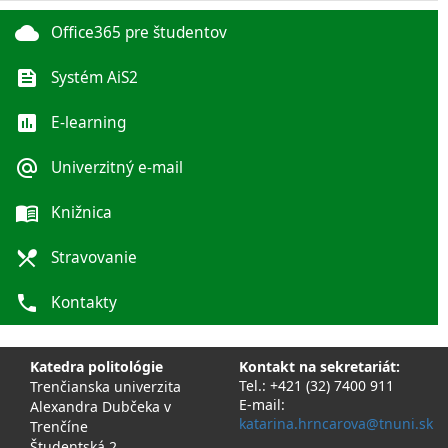
cloud
Office365 pre študentov
feed
Systém AiS2
poll
E-learning
alternate_email
Univerzitný e-mail
menu_book
Knižnica
local_dining
Stravovanie
phone
Kontakty
Katedra politológie
Kontakt na sekretariát:
Tel.: +421 (32) 7400 911
Trenčianska univerzita
E-mail:
Alexandra Dubčeka v
katarina.hrncarova@tnuni.sk
Trenčíne
Študentská 2