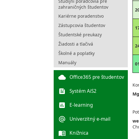
Študijní poradcovia pre
zahraničných študentov
2
Kariérne poradenstvo
Zástupcovia študentov
1
Študentské preukazy
Žiadosti a tlačivá
2
Školné a poplatky
Manuály
0
cloud
Office365 pre študentov
Kon
feed
Systém AiS2
Mg
poll
E-learning
Pot
alternate_email
Univerzitný e-mail
we
Ch
menu_book
Knižnica