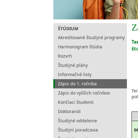
Z
ŠTÚDIUM
Akreditované študijné programy
Te
Harmonogram štúdia
št
Rozvrh
Študijné plány
Informačné listy
Zápis do 1. ročníka
Te
Zápis do vyšších ročníkov
pol
Končiaci študenti
Doktorandi
Študijné oddelenie
Študijní poradcovia
0