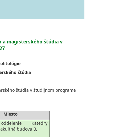
 a magisterského štúdia v
27
olitológie
terského štúdia
erského štúdia v študijnom programe
Miesto
oddelenie Katedry
 Fakultná budova B,