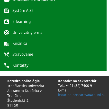
feed
Systém AiS2
poll
E-learning
alternate_email
Univerzitný e-mail
menu_book
Knižnica
local_dining
Stravovanie
phone
Kontakty
Katedra politológie
Kontakt na sekretariát:
Tel.: +421 (32) 7400 911
Trenčianska univerzita
E-mail:
Alexandra Dubčeka v
katarina.hrncarova@tnuni.sk
Trenčíne
Študentská 2
911 50