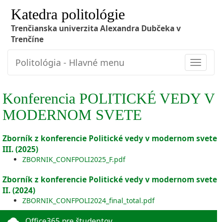
Katedra politológie
Trenčianska univerzita Alexandra Dubčeka v
Trenčíne
Politológia - Hlavné menu
Toggle
navigat
Konferencia POLITICKÉ VEDY V
MODERNOM SVETE
Zborník z konferencie Politické vedy v modernom svete
III. (2025)
ZBORNIK_CONFPOLI2025_F.pdf
Zborník z konferencie Politické vedy v modernom svete
II. (2024)
ZBORNIK_CONFPOLI2024_final_total.pdf
cloud
Office365 pre študentov