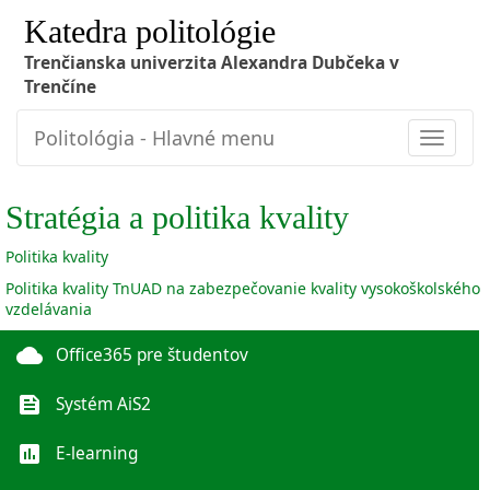
Katedra politológie
Trenčianska univerzita Alexandra Dubčeka v
Trenčíne
Politológia - Hlavné menu
Toggle
navigat
Stratégia a politika kvality
Politika kvality
Politika kvality TnUAD na zabezpečovanie kvality vysokoškolského
vzdelávania
cloud
Office365 pre študentov
feed
Systém AiS2
poll
E-learning