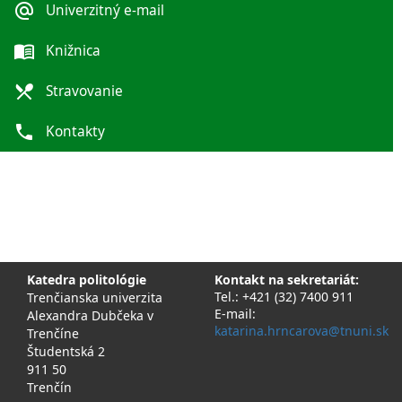
alternate_email
Univerzitný e-mail
menu_book
Knižnica
local_dining
Stravovanie
phone
Kontakty
Katedra politológie
Kontakt na sekretariát:
Tel.: +421 (32) 7400 911
Trenčianska univerzita
E-mail:
Alexandra Dubčeka v
katarina.hrncarova@tnuni.sk
Trenčíne
Študentská 2
911 50
Trenčín