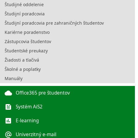
Študijné oddelenie
Študijní poradcovia
Študijní poradcovia pre zahraničných študentov
Kariérne poradenstvo
Zástupcovia študentov
Študentské preukazy
Žiadosti a tlačivá
Školné a poplatky
Manuály
cloud
Office365 pre študentov
feed
Systém AiS2
poll
E-learning
alternate_email
Univerzitný e-mail