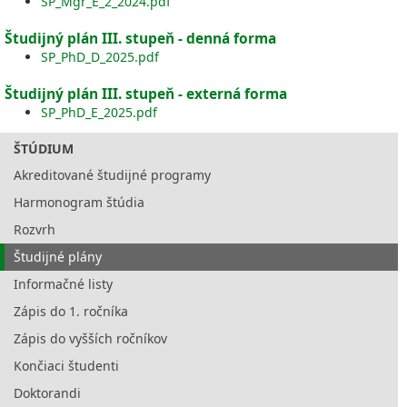
SP_Mgr_E_2_2024.pdf
Študijný plán III. stupeň - denná forma
SP_PhD_D_2025.pdf
Študijný plán III. stupeň - externá forma
SP_PhD_E_2025.pdf
ŠTÚDIUM
Akreditované študijné programy
Harmonogram štúdia
Rozvrh
Študijné plány
Informačné listy
Zápis do 1. ročníka
Zápis do vyšších ročníkov
Končiaci študenti
Doktorandi