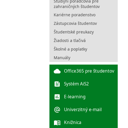
Študijní poradcovia pre
zahraničných študentov
Kariérne poradenstvo
Zástupcovia študentov
Študentské preukazy
Žiadosti a tlačivá
Školné a poplatky
Manuály
cloud
Office365 pre študentov
feed
Systém AiS2
poll
E-learning
alternate_email
Univerzitný e-mail
menu_book
Knižnica