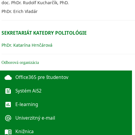
doc. PhDr. Rudolf Kucharčík, PhD.
PhDr. Erich Vladár
SEKRETARIÁT KATEDRY POLITOLÓGIE
PhDr. Katarína Hrnčárová
Odborová organizácia
cloud
Office365 pre študentov
feed
Systém AiS2
poll
E-learning
alternate_email
Univerzitný e-mail
menu_book
Knižnica