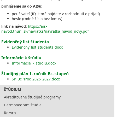
prihlásenie sa do AISu:
používateľ (ID, ktoré nájdete v rozhodnutí o prijatí)
heslo (rodné číslo bez lomky)
link na návod
:
https://ais-
navod.tnuni.sk/navratka/navratka_navod_novy.pdf
Evidenčný list študenta
Evidencny_list_studenta.docx
Informácie k štúdiu
Informacie_k_studiu.docx
Študijný plán 1. ročník Bc. stupeň
SP_Bc_1roc_2026_2027.docx
ŠTÚDIUM
Akreditované študijné programy
Harmonogram štúdia
Rozvrh