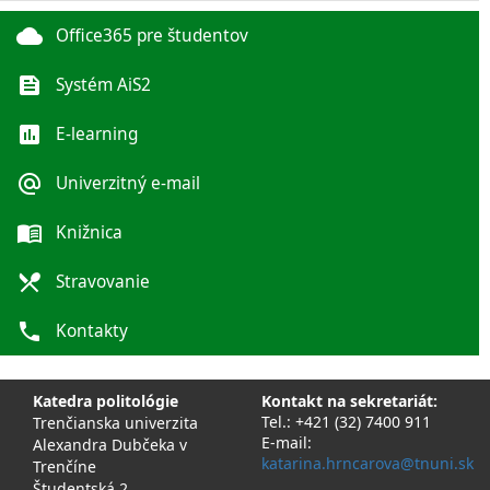
cloud
Office365 pre študentov
feed
Systém AiS2
poll
E-learning
alternate_email
Univerzitný e-mail
menu_book
Knižnica
local_dining
Stravovanie
phone
Kontakty
Katedra politológie
Kontakt na sekretariát:
Tel.: +421 (32) 7400 911
Trenčianska univerzita
E-mail:
Alexandra Dubčeka v
katarina.hrncarova@tnuni.sk
Trenčíne
Študentská 2