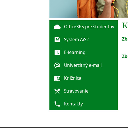
K
cloud
Office365 pre študentov
Zb
feed
Systém AiS2
poll
E-learning
Zb
alternate_email
Univerzitný e-mail
menu_book
Knižnica
local_dining
Stravovanie
phone
Kontakty