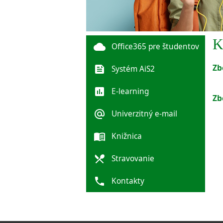
K
cloud
Office365 pre študentov
Zb
feed
Systém AiS2
poll
E-learning
Zb
alternate_email
Univerzitný e-mail
menu_book
Knižnica
local_dining
Stravovanie
phone
Kontakty