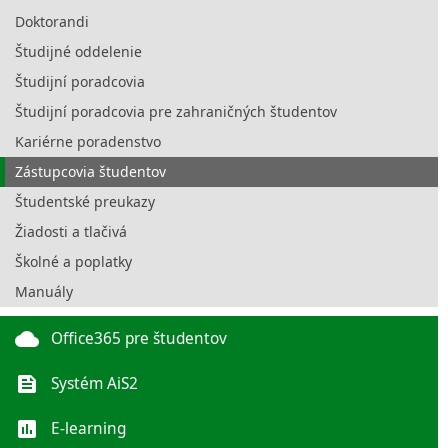
Doktorandi
Študijné oddelenie
Študijní poradcovia
Študijní poradcovia pre zahraničných študentov
Kariérne poradenstvo
Zástupcovia študentov
Študentské preukazy
Žiadosti a tlačivá
Školné a poplatky
Manuály
cloud
Office365 pre študentov
feed
Systém AiS2
poll
E-learning