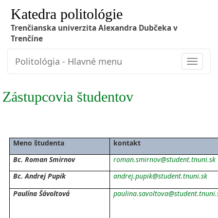
Katedra politológie
Trenčianska univerzita Alexandra Dubčeka v
Trenčíne
Politológia - Hlavné menu
Toggle
navigat
Zástupcovia študentov
Meno študenta
kontakt
Bc. Roman Smirnov
roman.smirnov@student.tnuni.sk
Bc. Andrej Pupik
andrej.pupik@student.tnuni.sk
Paulína Šávoltová
paulina.savoltova@student.tnuni.