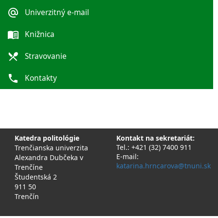
alternate_email
Univerzitný e-mail
menu_book
Knižnica
local_dining
Stravovanie
phone
Kontakty
Katedra politológie
Kontakt na sekretariát:
Tel.: +421 (32) 7400 911
Trenčianska univerzita
E-mail:
Alexandra Dubčeka v
katarina.hrncarova@tnuni.sk
Trenčíne
Študentská 2
911 50
Trenčín