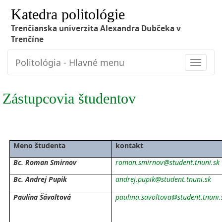
Katedra politológie
Trenčianska univerzita Alexandra Dubčeka v
Trenčíne
Politológia - Hlavné menu
Toggle
navigat
Zástupcovia študentov
Meno študenta
kontakt
Bc. Roman Smirnov
roman.smirnov@student.tnuni.sk
Bc. Andrej Pupik
andrej.pupik@student.tnuni.sk
Paulína Šávoltová
paulina.savoltova@student.tnuni.