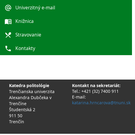
alternate_email
Univerzitný e-mail
menu_book
Knižnica
local_dining
Stravovanie
phone
Kontakty
Katedra politológie
Kontakt na sekretariát:
Tel.: +421 (32) 7400 911
Trenčianska univerzita
E-mail:
Alexandra Dubčeka v
katarina.hrncarova@tnuni.sk
Trenčíne
Študentská 2
911 50
Trenčín