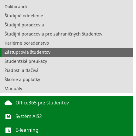
Doktorandi
Študijné oddelenie
Študijní poradcovia
Študijní poradcovia pre zahraničných študentov
Kariérne poradenstvo
Zástupcovia študentov
Študentské preukazy
Žiadosti a tlačivá
Školné a poplatky
Manuály
cloud
Office365 pre študentov
feed
Systém AiS2
poll
E-learning