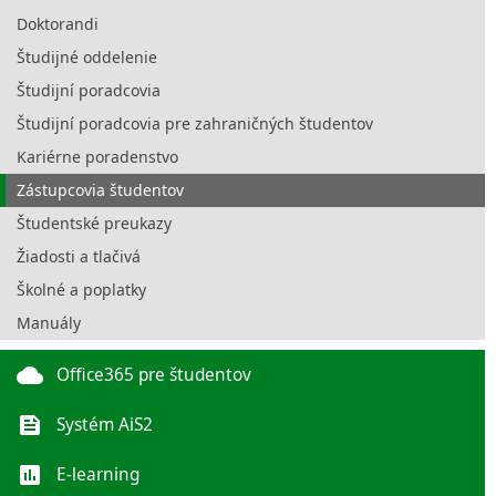
Doktorandi
Študijné oddelenie
Študijní poradcovia
Študijní poradcovia pre zahraničných študentov
Kariérne poradenstvo
Zástupcovia študentov
Študentské preukazy
Žiadosti a tlačivá
Školné a poplatky
Manuály
cloud
Office365 pre študentov
feed
Systém AiS2
poll
E-learning