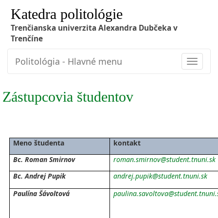
Katedra politológie
Trenčianska univerzita Alexandra Dubčeka v
Trenčíne
Politológia - Hlavné menu
Toggle
navigat
Zástupcovia študentov
Meno študenta
kontakt
Bc. Roman Smirnov
roman.smirnov@student.tnuni.sk
Bc. Andrej Pupik
andrej.pupik@student.tnuni.sk
Paulína Šávoltová
paulina.savoltova@student.tnuni.