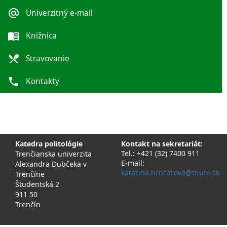
alternate_email
Univerzitný e-mail
menu_book
Knižnica
local_dining
Stravovanie
phone
Kontakty
Katedra politológie
Kontakt na sekretariát:
Tel.: +421 (32) 7400 911
Trenčianska univerzita
E-mail:
Alexandra Dubčeka v
katarina.hrncarova@tnuni.sk
Trenčíne
Študentská 2
911 50
Trenčín