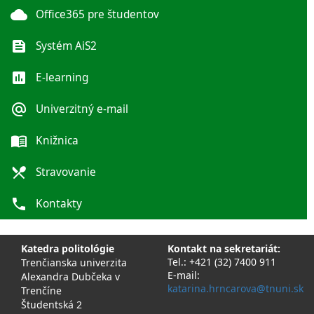
cloud
Office365 pre študentov
feed
Systém AiS2
poll
E-learning
alternate_email
Univerzitný e-mail
menu_book
Knižnica
local_dining
Stravovanie
phone
Kontakty
Katedra politológie
Kontakt na sekretariát:
Tel.: +421 (32) 7400 911
Trenčianska univerzita
E-mail:
Alexandra Dubčeka v
katarina.hrncarova@tnuni.sk
Trenčíne
Študentská 2