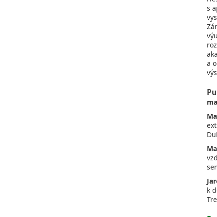
s 
vy
Zár
vý
ro
ak
a 
vý
Pu
ma
Mar
ex
Du
Ma
vz
sem
Ja
k 
Tre