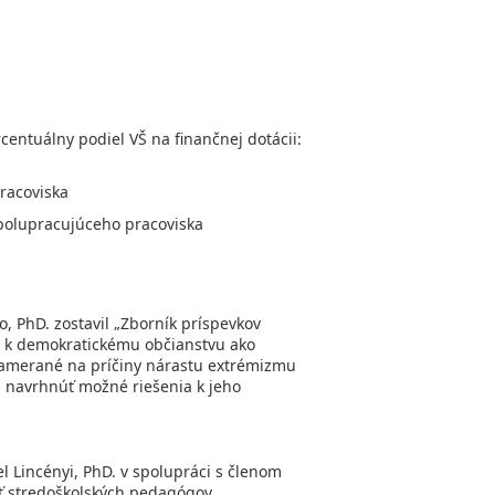
entuálny podiel VŠ na finančnej dotácii:
pracoviska
spolupracujúceho pracoviska
o, PhD. zostavil „Zborník príspevkov
e k demokratickému občianstvu ako
zamerané na príčiny nárastu extrémizmu
a navrhnúť možné riešenia k jeho
l Lincényi, PhD. v spolupráci s členom
sť stredoškolských pedagógov