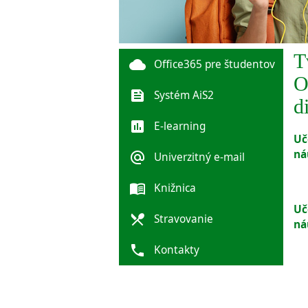
T
cloud
Office365 pre študentov
O
feed
Systém AiS2
d
poll
E-learning
Uč
ná
alternate_email
Univerzitný e-mail
menu_book
Knižnica
Uč
local_dining
Stravovanie
ná
phone
Kontakty