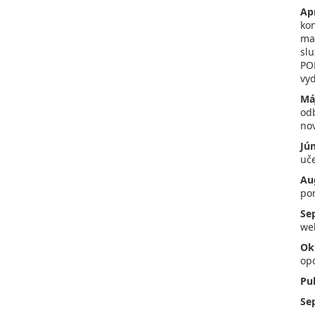
Apr
kon
mar
sl
PO
vy
Má
od
no
Jú
uč
Au
po
Se
we
Ok
op
Pub
Se