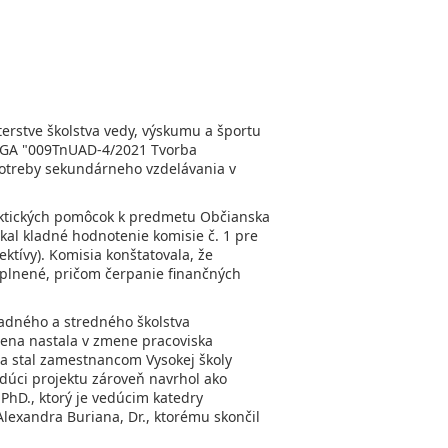
erstve školstva vedy, výskumu a športu
 KEGA "009TnUAD-4/2021 Tvorba
otreby sekundárneho vzdelávania v
aktických pomôcok k predmetu Občianska
kal kladné hodnotenie komisie č. 1 pre
tívy). Komisia konštatovala, že
aplnené, pričom čerpanie finančných
adného a stredného školstva
Zmena nastala v zmene pracoviska
sa stal zamestnancom Vysokej školy
úci projektu zároveň navrhol ako
 PhD., ktorý je vedúcim katedry
 Alexandra Buriana, Dr., ktorému skončil