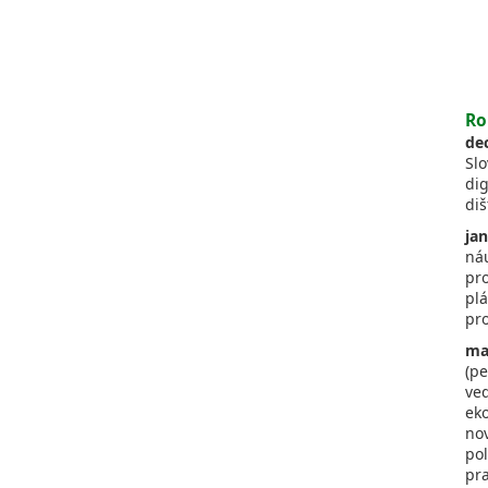
Ro
de
Sl
di
diš
ja
ná
pro
plá
pr
ma
(pe
ved
ek
nov
pol
pr