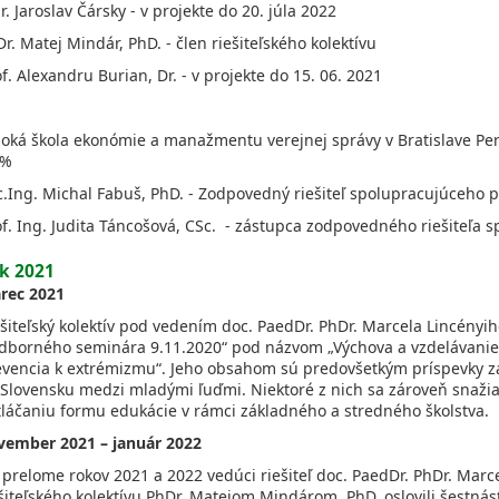
. Jaroslav Čársky - v projekte do 20. júla 2022
r. Matej Mindár, PhD. - člen riešiteľského kolektívu
f. Alexandru Burian, Dr. - v projekte do 15. 06. 2021
oká škola ekonómie a manažmentu verejnej správy v Bratislave Perc
 %
.Ing. Michal Fabuš, PhD. - Zodpovedný riešiteľ spolupracujúceho 
f. Ing. Judita Táncošová, CSc. - zástupca zodpovedného riešiteľa 
k 2021
rec 2021
šiteľský kolektív pod vedením doc. PaedDr. PhDr. Marcela Lincényih
odborného seminára 9.11.2020“ pod názvom „Výchova a vzdelávani
evencia k extrémizmu“. Jeho obsahom sú predovšetkým príspevky 
 Slovensku medzi mladými ľuďmi. Niektoré z nich sa zároveň snaži
tláčaniu formu edukácie v rámci základného a stredného školstva.
vember 2021 – január 2022
prelome rokov 2021 a 2022 vedúci riešiteľ doc. PaedDr. PhDr. Marce
šiteľského kolektívu PhDr. Matejom Mindárom, PhD. oslovili šestná