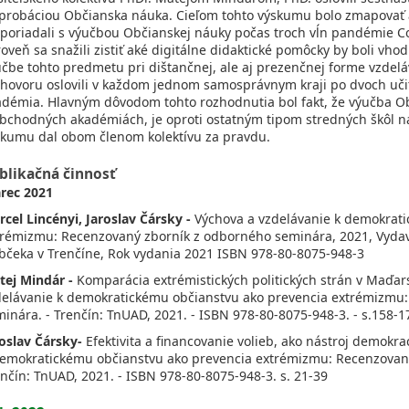
aprobáciou Občianska náuka. Cieľom tohto výskumu bolo zmapovať
sporiadali s výučbou Občianskej náuky počas troch vĺn pandémie Co
oveň sa snažili zistiť aké digitálne didaktické pomôcky by boli vho
učbe tohto predmetu pri dištančnej, ale aj prezenčnej forme vzde
zhovoru oslovili v každom jednom samosprávnym kraji po dvoch u
adémia. Hlavným dôvodom tohto rozhodnutia bol fakt, že výučba 
obchodných akadémiách, je oproti ostatným tipom stredných škôl n
skumu dal obom členom kolektívu za pravdu.
blikačná činnosť
rec 2021
cel Lincényi, Jaroslav Čársky -
Výchova a vzdelávanie k demokrati
trémizmu: Recenzovaný zborník z odborného seminára, 2021, Vydava
bčeka v Trenčíne, Rok vydania 2021 ISBN 978-80-8075-948-3
tej Mindár -
Komparácia extrémistických politických strán v Maďars
delávanie k demokratickému občianstvu ako prevencia extrémizmu
inára. - Trenčín: TnUAD, 2021. - ISBN 978-80-8075-948-3. - s.158-1
roslav Čársky-
Efektivita a financovanie volieb, ako nástroj demokrac
demokratickému občianstvu ako prevencia extrémizmu: Recenzovaný
nčín: TnUAD, 2021. - ISBN 978-80-8075-948-3. s. 21-39