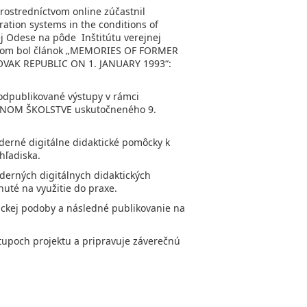
rostredníctvom online zúčastnil
ration systems іn the conditions of
kej Odese na pôde Inštitútu verejnej
stupom bol článok „MEMORIES OF FORMER
VAK REPUBLIC ON 1. JANUARY 1993“:
ú odpublikované výstupy v rámci
LNOM ŠKOLSTVE uskutočneného 9.
oderné digitálne didaktické pomôcky k
ľadiska.
derných digitálnych didaktických
té na využitie do praxe.
nickej podoby a následné publikovanie na
stupoch projektu a pripravuje záverečnú