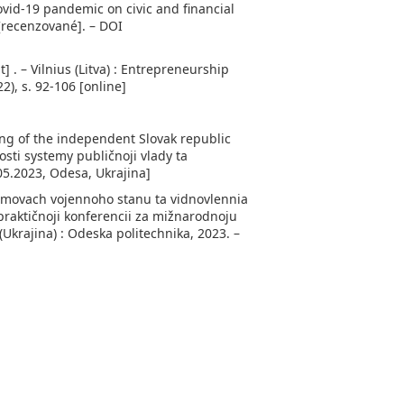
ovid-19 pandemic on civic and financial
 [recenzované]. – DOI
 . – Vilnius (Litva) : Entrepreneurship
22), s. 92-106 [online]
ng of the independent Slovak republic
osti systemy publičnoji vlady ta
05.2023, Odesa, Ukrajina]
v umovach vojennoho stanu ta vidnovlennia
praktičnoji konferencii za mižnarodnoju
 (Ukrajina) : Odeska politechnika, 2023. –