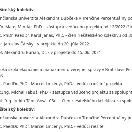
šiteľský kolektív:
nčianska univerzita Alexandra Dubčeka v Trenčíne Percentuálny pod
r. Matej Mindár, PhD. - zástupca vedúceho projektu od 12/2022 (čle
. PhDr. PaedDr. Karol Janas, PhD. - člen riešiteľského kolektívu od 
. Jaroslav Čársky - v projekte do 20. júla 2022
f. Alexandru Burian, Dr. - v projekte do 15. 06. 2021
oká škola ekonómie a manažmentu verejnej správy v Bratislave Perc
 %
. PaedDr. PhDr. Marcel Lincényi, PhD. - vedúci riešiteľ projektu
c.Ing. Michal Fabuš, PhD. - zástupca vedúceho projektu za spolupr
f. Ing. Judita Táncošová, CSc. - člen riešiteľského kolektívu za sp
šiteľský kolektív:
nčianska univerzita Alexandra Dubčeka v Trenčíne Percentuálny pod
. PaedDr. PhDr. Marcel Lincényi, PhD. - vedúci riešiteľ