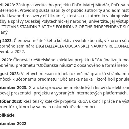
íl 2023:
Zástupca vedúceho projektu PhDr. Matej Mindár, PhD. sa p
ferencie „Providing sustainability of public authority and administ
tial law and recovery of Ukraine“, ktorá sa uskutočnila v ukrajins
užby a správy Odeskej Polytechnickej národnej univerzite. Jej vý
LITICIANS STANDING AT THE FOUNDING OF THE INDEPENDENT SLO
daný
j 2023:
Členovia riešiteľského kolektívu vydali zborník, v ktorom s
borného seminára DIGITALIZÁCIA OBČIANSKEJ NÁUKY V REGIONÁ
vembra 2022.
n 2023:
Členovia riešiteľského kolektívu projektu KEGA finalizujú m
ebnému predmetu "Občianska náuka" z obsahového a formálneho h
gust 2023:
V letných mesiacoch bola ukončená grafická stránka mo
môcok k učebnému predmetu "Občianska náuka", ktoré boli ponúknu
ptember 2023:
Grafické spracovanie metodických listov do elektro
bovej prezentácii projektu a vybraných internetových platformách.
tóber 2023:
Riešiteľský kolektív projektu KEGA ukončil práce na vý
onentúru, ktorá by sa mala uskutočniť v decembri.
likácie:
ptember 2022