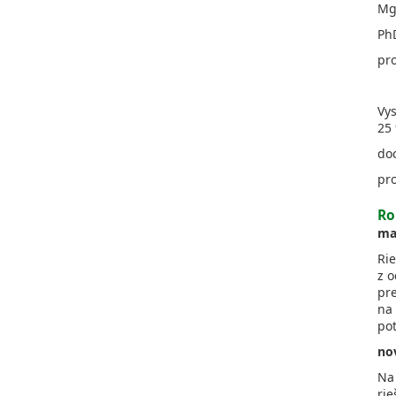
Mgr
PhD
pro
Vys
25
doc
pro
Ro
ma
Rie
z 
pr
na
po
no
Na 
rie