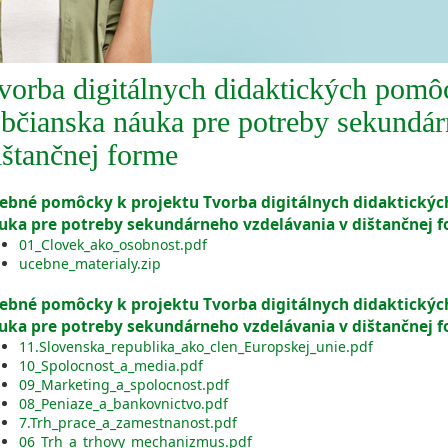
vorba digitálnych didaktických pomô
bčianska náuka pre potreby sekundár
ištančnej forme
ebné pomôcky k projektu Tvorba digitálnych didaktický
uka pre potreby sekundárneho vzdelávania v dištančnej 
01_Clovek_ako_osobnost.pdf
ucebne_materialy.zip
ebné pomôcky k projektu Tvorba digitálnych didaktický
uka pre potreby sekundárneho vzdelávania v dištančnej 
11.Slovenska_republika_ako_clen_Europskej_unie.pdf
10_Spolocnost_a_media.pdf
09_Marketing_a_spolocnost.pdf
08_Peniaze_a_bankovnictvo.pdf
7.Trh_prace_a_zamestnanost.pdf
06_Trh_a_trhovy_mechanizmus.pdf