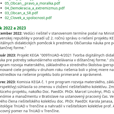
05_Obcan__pravo_a_moralka.pdf
04_Demokracia_a_extremizmus.pdf
03_Obcan_a_SR.pdf
02_Clovek_a_spolocnost.pdf
k 2022 a 2023
cember 2022:
Vedúci riešiteľ v stanovenom termíne podal na Minist
ovenskej republiky v poradí už 2. ročnú správu o riešení projektu
gitálnych didaktických pomôcok k predmetu Občianska náuka pre p
tančnej forme."
nuár 2023:
Projekt KEGA "009TnUAD-4/2021 Tvorba digitálnych did
uka pre potreby sekundárneho vzdelávania v dištančnej forme." zís
gram rozvoja materského, základného a stredného školstva (perspek
nované ciele projektu v druhom roku riešenia boli v plnej miere n
ostriedkov na riešenie projektu bolo primerané a oprávnené.
rec 2023:
Komisia KEGA č. 1 pre program rozvoja materského, zákl
rspektívy) súhlasila so zmenou v zložení riešiteľského kolektívu. 
úceho projektu, nakoľko Doc. PaedDr. PhDr. Marcel Lincényi, PhD. 
onómie a manažmentu v Bratislave na ustanovený pracovný čas. Ved
ého člena riešiteľského kolektívu doc. PhDr. PaedDr. Karola Janasa,
itológie TnUAD v Trenčíne a nahradil v riešiteľskom kolektíve prof.
acovný pomer na TnUAD v Trenčíne.