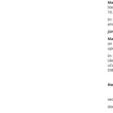
Ma
lit
10.
In:
and
Jú
Ma
on 
upr
In:
Ukr
uča
ISB
Ri
ved
doc