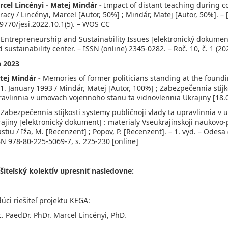
rcel Lincényi - Matej Mindár -
Impact of distant teaching during c
eracy / Lincényi, Marcel [Autor, 50%] ; Mindár, Matej [Autor, 50%]. –
9770/jesi.2022.10.1(5). – WOS CC
 Entrepreneurship and Sustainability Issues [elektronický dokument]
 sustainability center. – ISSN (online) 2345-0282. – Roč. 10, č. 1 (20
n 2023
tej Mindár -
Memories of former politicians standing at the foundi
1. January 1993 / Mindár, Matej [Autor, 100%] ; Zabezpečennia stijk
avlinnia v umovach vojennoho stanu ta vidnovlennia Ukrajiny [18.
 Zabezpečennia stijkosti systemy publičnoji vlady ta upravlinnia 
ajiny [elektronický dokument] : materialy Vseukrajinskoji naukovo-
stiu / Iža, M. [Recenzent] ; Popov, P. [Recenzent]. – 1. vyd. – Odesa
N 978-80-225-5069-7, s. 225-230 [online]
ešiteľský kolektív upresniť nasledovne:
úci riešiteľ projektu KEGA:
. PaedDr. PhDr. Marcel Lincényi, PhD.