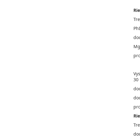
Rie
Tre
PhD
doc
Mgr
pro
Vys
30
doc
do
pro
Rie
Tre
doc