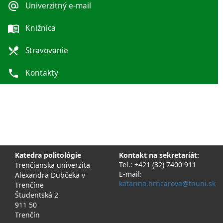
alternate_email
Univerzitný e-mail
menu_book
Knižnica
local_dining
Stravovanie
phone
Kontakty
Katedra politológie
Kontakt na sekretariát:
Tel.: +421 (32) 7400 911
Trenčianska univerzita
E-mail:
Alexandra Dubčeka v
katarina.hrncarova@tnuni.sk
Trenčíne
Študentská 2
911 50
Trenčín