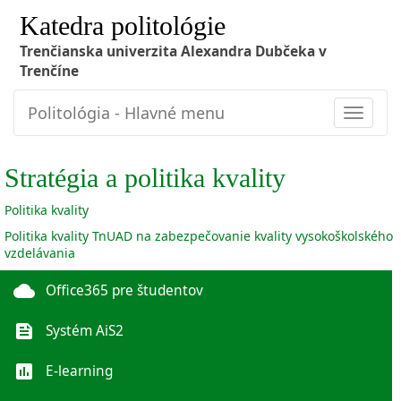
Katedra politológie
Trenčianska univerzita Alexandra Dubčeka v
Trenčíne
Politológia - Hlavné menu
Toggle
navigat
Stratégia a politika kvality
Politika kvality
Politika kvality TnUAD na zabezpečovanie kvality vysokoškolského
vzdelávania
cloud
Office365 pre študentov
feed
Systém AiS2
poll
E-learning