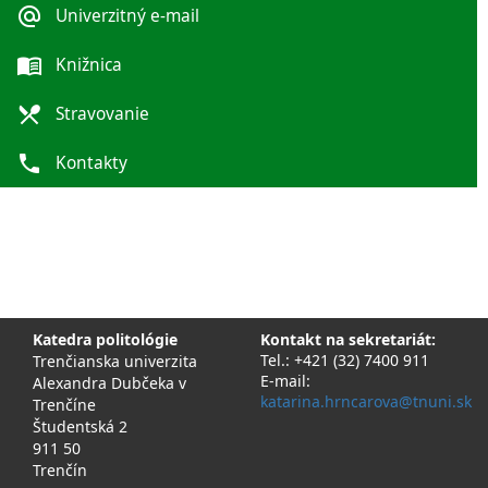
alternate_email
Univerzitný e-mail
menu_book
Knižnica
local_dining
Stravovanie
phone
Kontakty
Katedra politológie
Kontakt na sekretariát:
Tel.: +421 (32) 7400 911
Trenčianska univerzita
E-mail:
Alexandra Dubčeka v
katarina.hrncarova@tnuni.sk
Trenčíne
Študentská 2
911 50
Trenčín