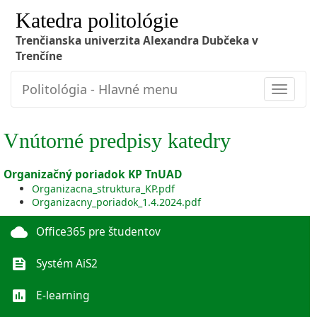
Katedra politológie
Trenčianska univerzita Alexandra Dubčeka v
Trenčíne
Politológia - Hlavné menu
Toggle
navigat
Vnútorné predpisy katedry
Organizačný poriadok KP TnUAD
Organizacna_struktura_KP.pdf
Organizacny_poriadok_1.4.2024.pdf
cloud
Office365 pre študentov
feed
Systém AiS2
poll
E-learning