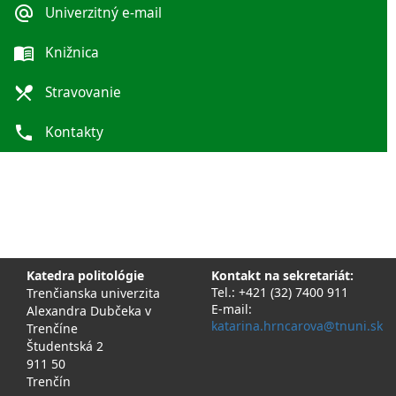
alternate_email
Univerzitný e-mail
menu_book
Knižnica
local_dining
Stravovanie
phone
Kontakty
Katedra politológie
Kontakt na sekretariát:
Tel.: +421 (32) 7400 911
Trenčianska univerzita
E-mail:
Alexandra Dubčeka v
katarina.hrncarova@tnuni.sk
Trenčíne
Študentská 2
911 50
Trenčín