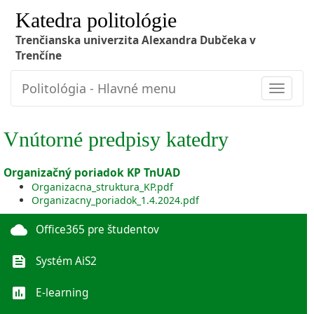
Katedra politológie
Trenčianska univerzita Alexandra Dubčeka v
Trenčíne
Politológia - Hlavné menu
Toggle
navigat
Vnútorné predpisy katedry
Organizačný poriadok KP TnUAD
Organizacna_struktura_KP.pdf
Organizacny_poriadok_1.4.2024.pdf
cloud
Office365 pre študentov
feed
Systém AiS2
poll
E-learning