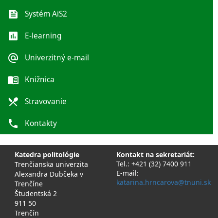
feed
Systém AiS2
poll
E-learning
alternate_email
Univerzitný e-mail
menu_book
Knižnica
local_dining
Stravovanie
phone
Kontakty
Katedra politológie
Kontakt na sekretariát:
Tel.: +421 (32) 7400 911
Trenčianska univerzita
E-mail:
Alexandra Dubčeka v
katarina.hrncarova@tnuni.sk
Trenčíne
Študentská 2
911 50
Trenčín