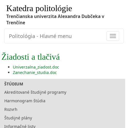
Katedra politológie
Trenčianska univerzita Alexandra Dubčeka v
Trenčíne
Politológia - Hlavné menu
Toggle
navigat
Žiadosti a tlačivá
Univerzalna_ziadost.doc
Zanechanie_studia.doc
ŠTÚDIUM
Akreditované študijné programy
Harmonogram štúdia
Rozvrh
Študijné plány
Informačné listy