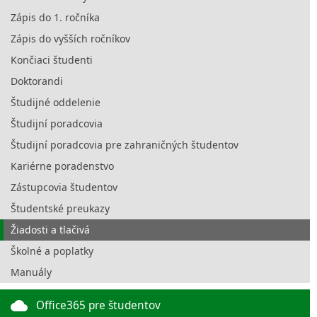
Zápis do 1. ročníka
Zápis do vyšších ročníkov
Končiaci študenti
Doktorandi
Študijné oddelenie
Študijní poradcovia
Študijní poradcovia pre zahraničných študentov
Kariérne poradenstvo
Zástupcovia študentov
Študentské preukazy
Žiadosti a tlačivá
Školné a poplatky
Manuály
cloud
Office365 pre študentov