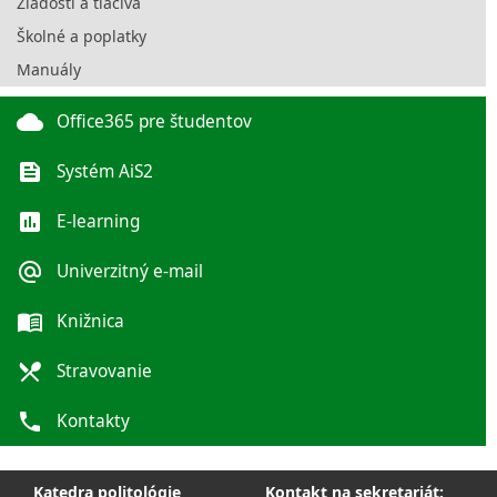
Žiadosti a tlačivá
Školné a poplatky
Manuály
cloud
Office365 pre študentov
feed
Systém AiS2
poll
E-learning
alternate_email
Univerzitný e-mail
menu_book
Knižnica
local_dining
Stravovanie
phone
Kontakty
Katedra politológie
Kontakt na sekretariát: