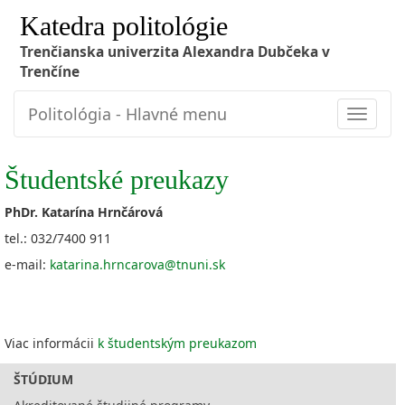
Katedra politológie
Trenčianska univerzita Alexandra Dubčeka v
Trenčíne
Politológia - Hlavné menu
Toggle
navigat
Študentské preukazy
PhDr. Katarína Hrnčárová
tel.: 032/7400 911
e-mail:
katarina.hrncarova@tnuni.sk
Viac informácii
k študentským preukazom
ŠTÚDIUM