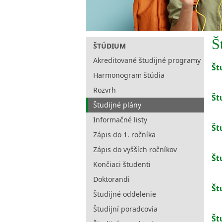
Š
ŠTÚDIUM
Akreditované študijné programy
Št
Harmonogram štúdia
Rozvrh
Št
Študijné plány
Informačné listy
Št
Zápis do 1. ročníka
Zápis do vyšších ročníkov
Št
Končiaci študenti
Doktorandi
Št
Študijné oddelenie
Študijní poradcovia
Št