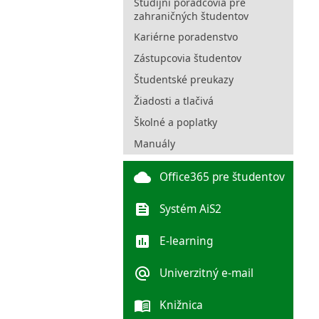
Študijní poradcovia pre
zahraničných študentov
Kariérne poradenstvo
Zástupcovia študentov
Študentské preukazy
Žiadosti a tlačivá
Školné a poplatky
Manuály
cloud
Office365 pre študentov
feed
Systém AiS2
poll
E-learning
alternate_email
Univerzitný e-mail
menu_book
Knižnica