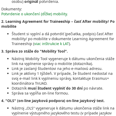
osobu)
originál
potvrdenia.
Dokumenty:
Potvrdenie o ukončení (dĺžke) mobility.
2. Learning Agreement for Traineeship – časť After mobility/ Po
mobilite
Študent si vyplní a dá potvrdiť (pečiatka, podpis) časť After
mobility/ po mobilite v dokumente Learning Agreement for
Traineeship (
viac inštrukcie k LAT
).
3. Správa zo stáže do "Mobility Tool".
Nástroj Mobility Tool vygeneruje k dátumu ukončenia stáže
link na vyplnenie správy o mobilite (dotazníka).
Link je zaslaný študentovi na jeho e-mailovú adresu.
Link je aktívny 1 týždeň. V prípade, že študent nedostal na
svoj e-mail link k vyplneniu správy, kontaktuje Erasmus+
koordinátora TnUAD.
Dotazník
musí študent vyplniť do 30 dní
po návrate.
Správa sa vypĺňa on-line formou.
4.
"OLS" (on-line jazyková podpora) on-line jazykový test.
Nástroj „OLS“ vygeneruje k dátumu ukončenia stáže link na
vyplnenie výstupného jazykového testu (v prípade jazykov