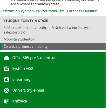
absolvovaní zahraničnej stáže.
Inštrukcie k vypĺnaniu a vzor formulára „Europass Mobilita“
ŠTUDIJNÉ POBYTY A STÁŽE
Stáže na Ministerstve zahraničných vecí a európskych
záležitostí SR
Mobilita študentov
Čo treba priniesť z mobility
cloud
Office365 pre študentov
feed
Systém AiS2
poll
E-learning
alternate_email
Univerzitný e-mail
menu_book
Knižnica