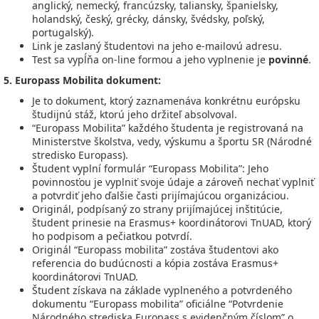
anglický, nemecký, francúzsky, taliansky, španielsky,
holandský, český, grécky, dánsky, švédsky, poľský,
portugalský).
Link je zaslaný študentovi na jeho e-mailovú adresu.
Test sa vypĺňa on-line formou a jeho vyplnenie je
povinné
.
5.
Europass Mobilita dokument:
Je to dokument, ktorý zaznamenáva konkrétnu európsku
študijnú stáž, ktorú jeho držiteľ absolvoval.
“Europass Mobilita” každého študenta je registrovaná na
Ministerstve školstva, vedy, výskumu a športu SR (Národné
stredisko Europass).
Študent vyplní formulár “Europass Mobilita”: Jeho
povinnosťou je vyplniť svoje údaje a zároveň nechať vyplniť
a potvrdiť jeho ďalšie časti prijímajúcou organizáciou.
Originál, podpísaný zo strany prijímajúcej inštitúcie,
študent prinesie na Erasmus+ koordinátorovi TnUAD, ktorý
ho podpisom a pečiatkou potvrdí.
Originál “Europass mobilita” zostáva študentovi ako
referencia do budúcnosti a kópia zostáva Erasmus+
koordinátorovi TnUAD.
Študent získava na základe vyplneného a potvrdeného
dokumentu “Europass mobilita” oficiálne “Potvrdenie
Národného strediska Europass s evidenčným číslom” o