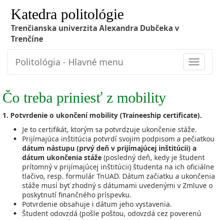
Katedra politológie
Trenčianska univerzita Alexandra Dubčeka v
Trenčíne
Politológia - Hlavné menu
Toggle
navigat
Čo treba priniesť z mobility
1.
Potvrdenie o ukončení mobility (Traineeship certificate).
Je to certifikát, ktorým sa potvrdzuje ukončenie stáže.
Prijímajúca inštitúcia potvrdí svojim podpisom a pečiatkou
dátum nástupu (prvý deň v prijímajúcej inštitúcii) a
dátum ukončenia stáže
(posledný deň, kedy je študent
prítomný v prijímajúcej inštitúcii) študenta na ich oficiálne
tlačivo, resp. formulár TnUAD.
Dátum začiatku a ukončenia
stáže musí byť zhodný s dátumami uvedenými v Zmluve o
poskytnutí finančného príspevku.
Potvrdenie obsahuje i dátum jeho vystavenia.
Študent odovzdá (pošle poštou, odovzdá cez poverenú