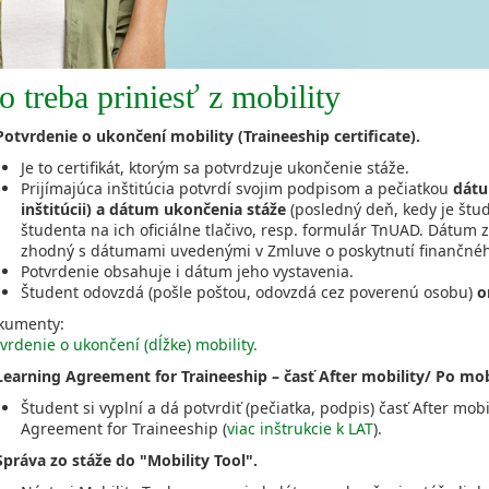
o treba priniesť z mobility
Potvrdenie o ukončení mobility (Traineeship certificate).
Je to certifikát, ktorým sa potvrdzuje ukončenie stáže.
Prijímajúca inštitúcia potvrdí svojim podpisom a pečiatkou
dátu
inštitúcii) a dátum ukončenia stáže
(posledný deň, kedy je štude
študenta na ich oficiálne tlačivo, resp. formulár TnUAD.
Dátum z
zhodný s dátumami uvedenými v Zmluve o poskytnutí finančnéh
Potvrdenie obsahuje i dátum jeho vystavenia.
Študent odovzdá (pošle poštou, odovzdá cez poverenú osobu)
o
kumenty:
vrdenie o ukončení (dĺžke) mobility.
 Learning Agreement for Traineeship – časť After mobility/ Po mob
Študent si vyplní a dá potvrdiť (pečiatka, podpis) časť After mo
Agreement for Traineeship (
viac inštrukcie k LAT
).
Správa zo stáže do "Mobility Tool".