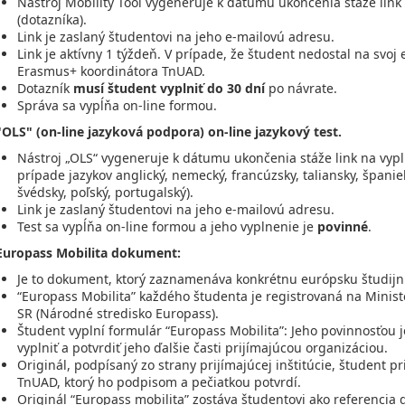
Nástroj Mobility Tool vygeneruje k dátumu ukončenia stáže link
(dotazníka).
Link je zaslaný študentovi na jeho e-mailovú adresu.
Link je aktívny 1 týždeň. V prípade, že študent nedostal na svoj 
Erasmus+ koordinátora TnUAD.
Dotazník
musí študent vyplniť do 30 dní
po návrate.
Správa sa vypĺňa on-line formou.
"OLS" (on-line jazyková podpora) on-line jazykový test.
Nástroj „OLS“ vygeneruje k dátumu ukončenia stáže link na vyp
prípade jazykov anglický, nemecký, francúzsky, taliansky, španiel
švédsky, poľský, portugalský).
Link je zaslaný študentovi na jeho e-mailovú adresu.
Test sa vypĺňa on-line formou a jeho vyplnenie je
povinné
.
Europass Mobilita dokument:
Je to dokument, ktorý zaznamenáva konkrétnu európsku študijnú 
“Europass Mobilita” každého študenta je registrovaná na Minist
SR (Národné stredisko Europass).
Študent vyplní formulár “Europass Mobilita”: Jeho povinnosťou j
vyplniť a potvrdiť jeho ďalšie časti prijímajúcou organizáciou.
Originál, podpísaný zo strany prijímajúcej inštitúcie, študent 
TnUAD, ktorý ho podpisom a pečiatkou potvrdí.
Originál “Europass mobilita” zostáva študentovi ako referencia