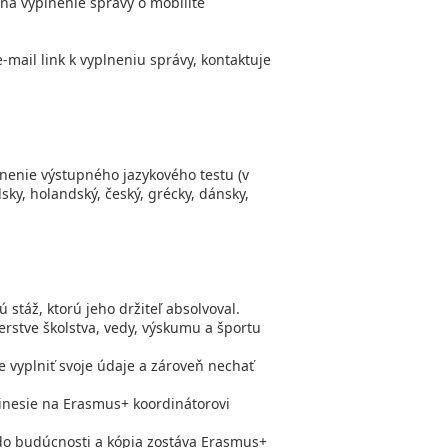
 na vyplnenie správy o mobilite
e-mail link k vyplneniu správy, kontaktuje
lnenie výstupného jazykového testu (v
sky, holandský, český, grécky, dánsky,
stáž, ktorú jeho držiteľ absolvoval.
erstve školstva, vedy, výskumu a športu
e vyplniť svoje údaje a zároveň nechať
prinesie na Erasmus+ koordinátorovi
 do budúcnosti a kópia zostáva Erasmus+