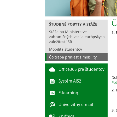
Č
ŠTUDIJNÉ POBYTY A STÁŽE
Stáže na Ministerstve
1.
zahraničných vecí a európskych
záležitostí SR
Mobilita študentov
Čo treba priniesť z mobility
cloud
Office365 pre študentov
Do
feed
Systém AiS2
Pot
2.
poll
E-learning
alternate_email
Univerzitný e-mail
3. 
menu_book
Knižnica