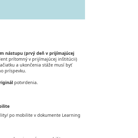
m nástupu (prvý deň v prijímajúcej
nt prítomný v prijímajúcej inštitúcii)
ačiatku a ukončenia stáže musí byť
o príspevku.
riginál
potvrdenia.
ilite
bility/ po mobilite v dokumente Learning