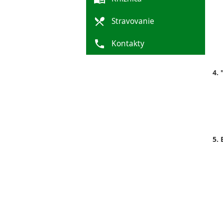
local_dining
Stravovanie
phone
Kontakty
4.
5.