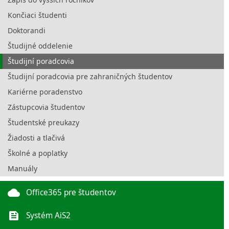
Končiaci študenti
Doktorandi
Študijné oddelenie
Študijní poradcovia
Študijní poradcovia pre zahraničných študentov
Kariérne poradenstvo
Zástupcovia študentov
Študentské preukazy
Žiadosti a tlačivá
Školné a poplatky
Manuály
cloud
Office365 pre študentov
feed
Systém AiS2