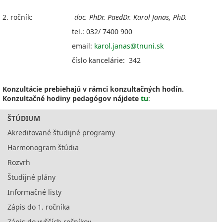
2. ročník:
doc. PhDr. PaedDr. Karol Janas, PhD.
tel.: 032/ 7400 900
email:
karol.janas@tnuni.sk
číslo kancelárie: 342
Konzultácie prebiehajú v rámci konzultačných hodín.
Konzultačné hodiny pedagógov nájdete
tu
:
ŠTÚDIUM
Akreditované študijné programy
Harmonogram štúdia
Rozvrh
Študijné plány
Informačné listy
Zápis do 1. ročníka
Zápis do vyšších ročníkov