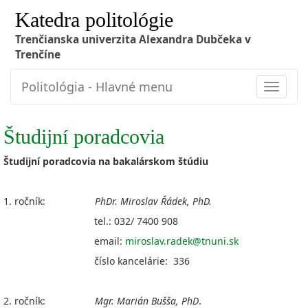
Katedra politológie
Trenčianska univerzita Alexandra Dubčeka v
Trenčíne
Politológia - Hlavné menu
Toggle
navigat
Študijní poradcovia
Študijní poradcovia na bakalárskom štúdiu
1. ročník:
PhDr. Miroslav Řádek, PhD.
tel.: 032/ 7400 908
email:
miroslav.radek@tnuni.sk
číslo kancelárie: 336
2. ročník:
Mgr. Marián Bušša, PhD
.