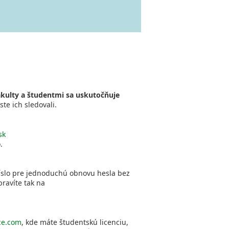
kulty a študentmi sa uskutočňuje
ste ich sledovali.
sk
.
číslo pre jednoduchú obnovu hesla bez
ravíte tak na
ice.com
, kde máte študentskú licenciu,