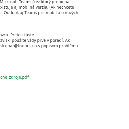
 Microsoft Teams (cez ktorý prebieha
istuje aj mobilná verzia. (Ak nechcete
si Outlook aj Teams pre mobil a o nových
vca. Preto skúste
visk, použite vždy prvé v poradí. Ak
l.struhar@tnuni.sk a s popisom problému
acne_zdroje.pdf