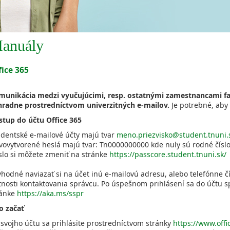
anuály
fice 365
munikácia medzi vyučujúcimi, resp. ostatnými zamestnancami fa
hradne prostredníctvom univerzitných e-mailov.
Je potrebné, aby 
ístup do účtu Office 365
udentské e-mailové účty majú tvar
meno.priezvisko@student.tnuni.
vovytvorené heslá majú tvar: Tn0000000000 kde nuly sú rodné číslo
slo si môžete zmeniť na stránke
https://passcore.student.tnuni.sk/
vhodné naviazať si na účet inú e-mailovú adresu, alebo telefónne 
nosti kontaktovania správcu. Po úspešnom prihlásení sa do účtu sp
ránke
https://aka.ms/sspr
o začať
svojho účtu sa prihlásite prostredníctvom stránky
https://www.off