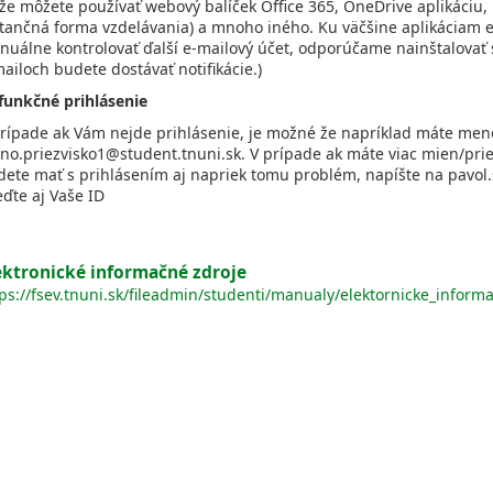
že môžete používať webový balíček Office 365, OneDrive aplikáciu,
tančná forma vzdelávania) a mnoho iného. Ku väčšine aplikáciam ex
nuálne kontrolovať ďalší e-mailový účet, odporúčame nainštalovať 
ailoch budete dostávať notifikácie.)
funkčné prihlásenie
prípade ak Vám nejde prihlásenie, je možné že napríklad máte meno
o.priezvisko1@student.tnuni.sk. V prípade ak máte viac mien/priez
dete mať s prihlásením aj napriek tomu problém, napíšte na pavo
ďte aj Vaše ID
ektronické informačné zdroje
ps://fsev.tnuni.sk/fileadmin/studenti/manualy/elektornicke_inform