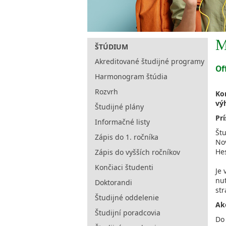
M
ŠTÚDIUM
Akreditované študijné programy
Of
Harmonogram štúdia
Rozvrh
Ko
vý
Študijné plány
Pr
Informačné listy
Št
Zápis do 1. ročníka
No
He
Zápis do vyšších ročníkov
Končiaci študenti
Je 
nut
Doktorandi
st
Študijné oddelenie
Ak
Študijní poradcovia
Do 