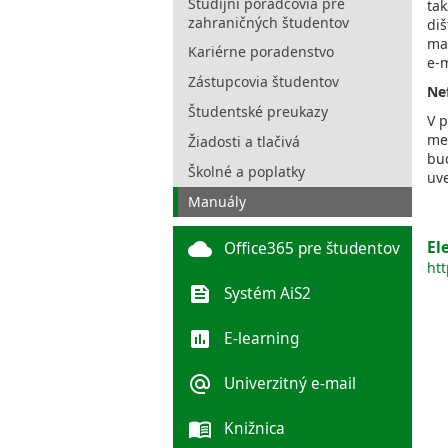
Študijní poradcovia pre
tak
zahraničných študentov
diš
ma
Kariérne poradenstvo
e-m
Zástupcovia študentov
Ne
Študentské preukazy
V 
men
Žiadosti a tlačivá
bu
Školné a poplatky
uve
Manuály
El
cloud
Office365 pre študentov
htt
feed
Systém AiS2
poll
E-learning
alternate_email
Univerzitný e-mail
menu_book
Knižnica