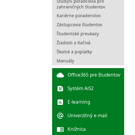
Študijní poradcovia pre
zahraničných študentov
Kariérne poradenstvo
Zástupcovia študentov
Študentské preukazy
Žiadosti a tlačivá
Školné a poplatky
Manuály
cloud
Office365 pre študentov
feed
Systém AiS2
poll
E-learning
alternate_email
Univerzitný e-mail
menu_book
Knižnica