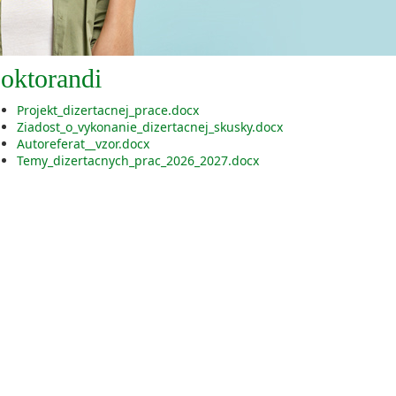
oktorandi
Projekt_dizertacnej_prace.docx
Ziadost_o_vykonanie_dizertacnej_skusky.docx
Autoreferat__vzor.docx
Temy_dizertacnych_prac_2026_2027.docx