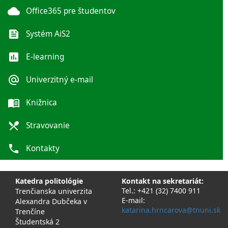
cloud
Office365 pre študentov
feed
Systém AiS2
poll
E-learning
alternate_email
Univerzitný e-mail
menu_book
Knižnica
local_dining
Stravovanie
phone
Kontakty
Katedra politológie
Kontakt na sekretariát:
Tel.: +421 (32) 7400 911
Trenčianska univerzita
E-mail:
Alexandra Dubčeka v
katarina.hrncarova@tnuni.sk
Trenčíne
Študentská 2