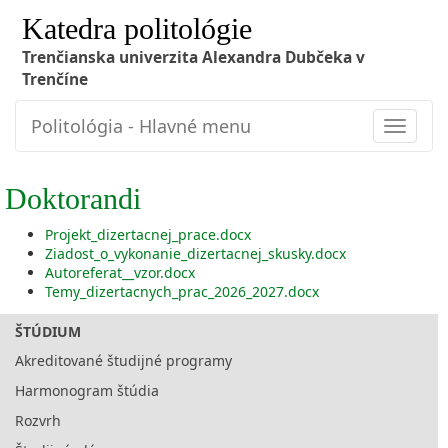
Katedra politológie
Trenčianska univerzita Alexandra Dubčeka v
Trenčíne
Politológia - Hlavné menu
Toggle
navigat
Doktorandi
Projekt_dizertacnej_prace.docx
Ziadost_o_vykonanie_dizertacnej_skusky.docx
Autoreferat__vzor.docx
Temy_dizertacnych_prac_2026_2027.docx
ŠTÚDIUM
Akreditované študijné programy
Harmonogram štúdia
Rozvrh