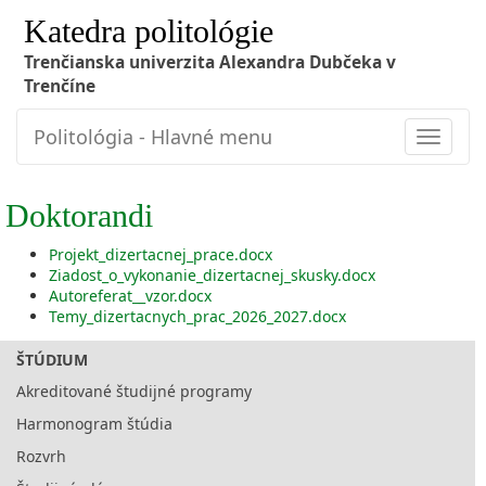
Katedra politológie
Trenčianska univerzita Alexandra Dubčeka v
Trenčíne
Politológia - Hlavné menu
Toggle
navigat
Doktorandi
Projekt_dizertacnej_prace.docx
Ziadost_o_vykonanie_dizertacnej_skusky.docx
Autoreferat__vzor.docx
Temy_dizertacnych_prac_2026_2027.docx
ŠTÚDIUM
Akreditované študijné programy
Harmonogram štúdia
Rozvrh