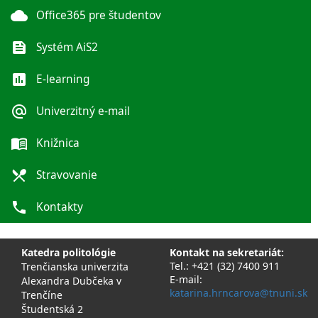
cloud
Office365 pre študentov
feed
Systém AiS2
poll
E-learning
alternate_email
Univerzitný e-mail
menu_book
Knižnica
local_dining
Stravovanie
phone
Kontakty
Katedra politológie
Kontakt na sekretariát:
Tel.: +421 (32) 7400 911
Trenčianska univerzita
E-mail:
Alexandra Dubčeka v
katarina.hrncarova@tnuni.sk
Trenčíne
Študentská 2