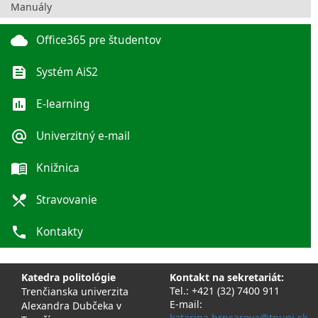
Manuály
cloud
Office365 pre študentov
feed
Systém AiS2
poll
E-learning
alternate_email
Univerzitný e-mail
menu_book
Knižnica
local_dining
Stravovanie
phone
Kontakty
Katedra politológie
Kontakt na sekretariát:
Tel.: +421 (32) 7400 911
Trenčianska univerzita
E-mail:
Alexandra Dubčeka v
katarina.hrncarova@tnuni.sk