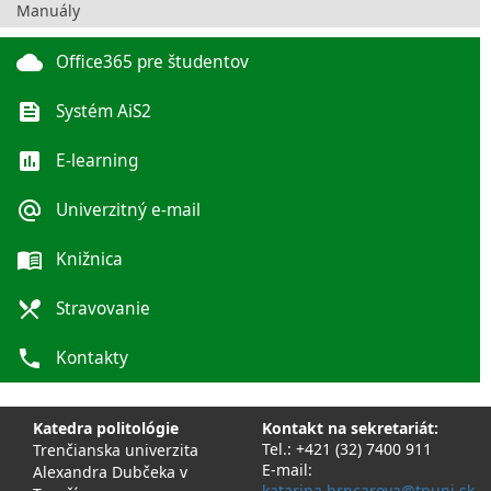
Manuály
cloud
Office365 pre študentov
feed
Systém AiS2
poll
E-learning
alternate_email
Univerzitný e-mail
menu_book
Knižnica
local_dining
Stravovanie
phone
Kontakty
Katedra politológie
Kontakt na sekretariát:
Tel.: +421 (32) 7400 911
Trenčianska univerzita
E-mail:
Alexandra Dubčeka v
katarina.hrncarova@tnuni.sk