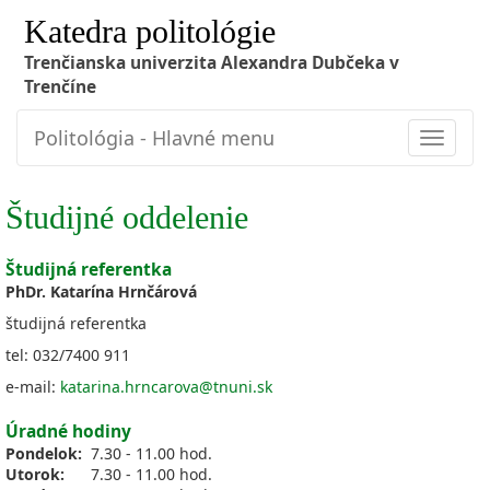
Katedra politológie
Trenčianska univerzita Alexandra Dubčeka v
Trenčíne
Politológia - Hlavné menu
Toggle
navigat
Študijné oddelenie
Študijná referentka
PhDr. Katarína Hrnčárová
študijná referentka
tel: 032/7400 911
e-mail:
katarina.hrncarova@tnuni.sk
Úradné hodiny
Pondelok:
7.30 - 11.00 hod.
Utorok:
7.30 - 11.00 hod.