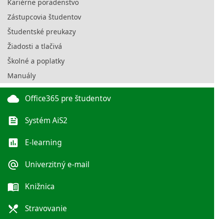
Kariérne poradenstvo
Zástupcovia študentov
Študentské preukazy
Žiadosti a tlačivá
Školné a poplatky
Manuály
cloud
Office365 pre študentov
feed
Systém AiS2
poll
E-learning
alternate_email
Univerzitný e-mail
menu_book
Knižnica
local_dining
Stravovanie