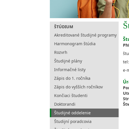
Š
ŠTÚDIUM
Akreditované študijné programy
Št
Harmonogram štúdia
Ph
Rozvrh
štu
Študijné plány
tel
Informačné listy
e-
Zápis do 1. ročníka
Úr
Zápis do vyšších ročníkov
Po
Ut
Končiaci študenti
St
Doktorandi
Št
Študijné oddelenie
Študijní poradcovia