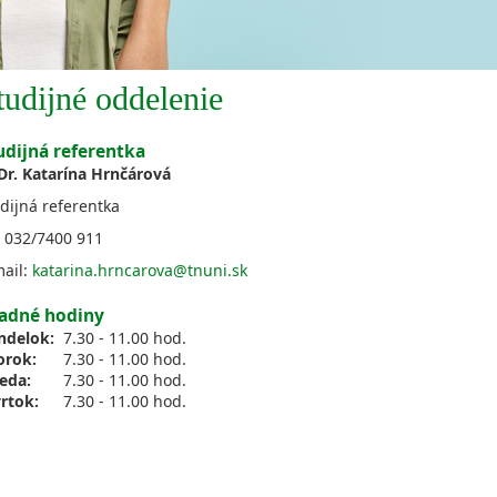
tudijné oddelenie
udijná referentka
Dr. Katarína Hrnčárová
dijná referentka
: 032/7400 911
mail:
katarina.hrncarova@tnuni.sk
adné hodiny
ndelok:
7.30 - 11.00 hod.
orok:
7.30 - 11.00 hod.
reda:
7.30 - 11.00 hod.
vrtok:
7.30 - 11.00 hod.