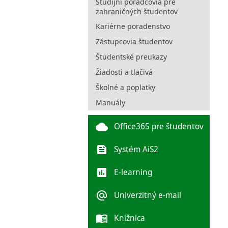
Študijní poradcovia pre
zahraničných študentov
Kariérne poradenstvo
Zástupcovia študentov
Študentské preukazy
Žiadosti a tlačivá
Školné a poplatky
Manuály
cloud
Office365 pre študentov
feed
Systém AiS2
poll
E-learning
alternate_email
Univerzitný e-mail
menu_book
Knižnica