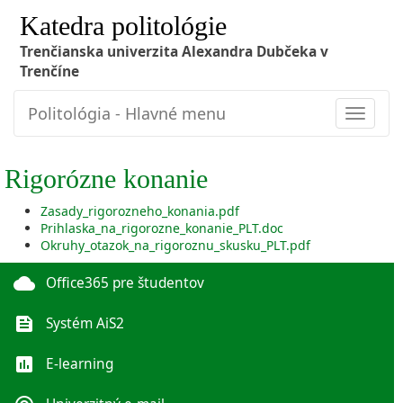
Katedra politológie
Trenčianska univerzita Alexandra Dubčeka v
Trenčíne
Politológia - Hlavné menu
Toggle
navigat
Rigorózne konanie
Zasady_rigorozneho_konania.pdf
Prihlaska_na_rigorozne_konanie_PLT.doc
Okruhy_otazok_na_rigoroznu_skusku_PLT.pdf
cloud
Office365 pre študentov
feed
Systém AiS2
poll
E-learning