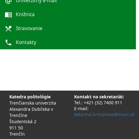
alternate_email
Univerzitný e-mail
menu_book
Knižnica
local_dining
Stravovanie
phone
Kontakty
Katedra politológie
Kontakt na sekretariát:
Tel.: +421 (32) 7400 911
Trenčianska univerzita
E-mail:
Alexandra Dubčeka v
katarina.hrncarova@tnuni.sk
Trenčíne
Študentská 2
911 50
Trenčín