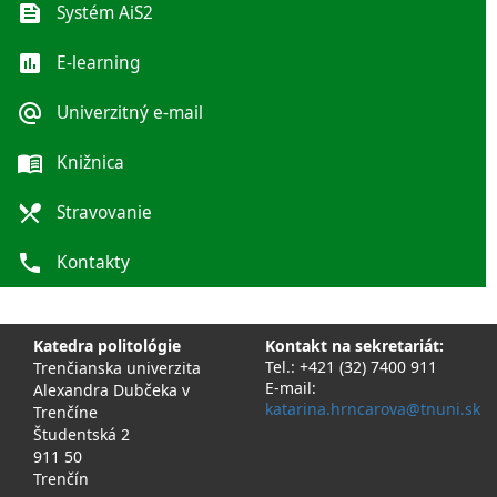
feed
Systém AiS2
poll
E-learning
alternate_email
Univerzitný e-mail
menu_book
Knižnica
local_dining
Stravovanie
phone
Kontakty
Katedra politológie
Kontakt na sekretariát:
Tel.: +421 (32) 7400 911
Trenčianska univerzita
E-mail:
Alexandra Dubčeka v
katarina.hrncarova@tnuni.sk
Trenčíne
Študentská 2
911 50
Trenčín