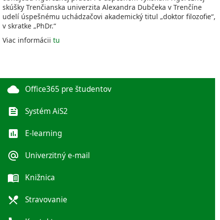
skúšky Trenčianska univerzita Alexandra Dubčeka v Trenčíne
udelí úspešnému uchádzačovi akademický titul „doktor filozofie“,
v skratke „PhDr.“
Viac informácii
tu
cloud
Office365 pre študentov
feed
Systém AiS2
poll
E-learning
alternate_email
Univerzitný e-mail
menu_book
Knižnica
local_dining
Stravovanie