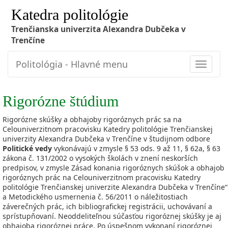
Katedra politológie
Trenčianska univerzita Alexandra Dubčeka v
Trenčíne
Politológia - Hlavné menu
Toggle
navigat
Rigorózne štúdium
Rigorózne skúšky a obhajoby rigoróznych prác sa na
Celouniverzitnom pracovisku Katedry politológie Trenčianskej
univerzity Alexandra Dubčeka v Trenčíne v študijnom odbore
Politické vedy
vykonávajú v zmysle § 53 ods. 9 až 11, § 62a, § 63
zákona č. 131/2002 o vysokých školách v znení neskorších
predpisov, v zmysle Zásad konania rigoróznych skúšok a obhajob
rigoróznych prác na Celouniverzitnom pracovisku Katedry
politológie Trenčianskej univerzite Alexandra Dubčeka v Trenčíne“
a Metodického usmernenia č. 56/2011 o náležitostiach
záverečných prác, ich bibliografickej registrácii, uchovávaní a
sprístupňovaní. Neoddeliteľnou súčasťou rigoróznej skúšky je aj
obhajoba rigoróznej práce. Po úspešnom vykonaní rigoróznej