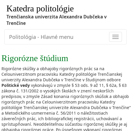
Katedra politológie
Trenčianska univerzita Alexandra Dubčeka v
Trenčíne
Politológia - Hlavné menu
Toggle
navigat
Rigorózne štúdium
Rigorózne skúšky a obhajoby rigoróznych prác sa na
Celouniverzitnom pracovisku Katedry politológie Trenčianskej
univerzity Alexandra Dubčeka v Trenčíne v študijnom odbore
Politické vedy
vykonávajú v zmysle § 53 ods. 9 až 11, § 62a, § 63
zákona č. 131/2002 o vysokých školách v znení neskorších
predpisov, v zmysle Zásad konania rigoróznych skúšok a obhajob
rigoróznych prác na Celouniverzitnom pracovisku Katedry
politológie Trenčianskej univerzite Alexandra Dubčeka v Trenčíne“
a Metodického usmernenia č. 56/2011 o náležitostiach
záverečných prác, ich bibliografickej registrácii, uchovávaní a
sprístupňovaní. Neoddeliteľnou súčasťou rigoróznej skúšky je aj
obhajoba rigoróznej práce. Po úspešnom vykonaní rigoróznej