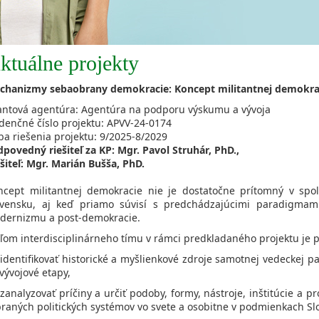
ktuálne projekty
chanizmy sebaobrany demokracie: Koncept militantnej demokra
antová agentúra: Agentúra na podporu výskumu a vývoja
denčné číslo projektu: APVV-24-0174
ba riešenia projektu: 9/2025-8/2029
povedný riešiteľ za KP: Mgr. Pavol Struhár, PhD.,
šiteľ: Mgr. Marián Bušša, PhD.
ncept militantnej demokracie nie je dostatočne prítomný v sp
ovensku, aj keď priamo súvisí s predchádzajúcimi paradigmami 
dernizmu a post-demokracie.
eľom interdisciplinárneho tímu v rámci predkladaného projektu je 
 identifikovať historické a myšlienkové zdroje samotnej vedeckej 
 vývojové etapy,
 zanalyzovať príčiny a určiť podoby, formy, nástroje, inštitúcie 
raných politických systémov vo svete a osobitne v podmienkach Slo