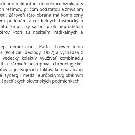
odobné militantnej demokracii vznikajú v
ých režimov, pričom podstatou a zmyslom
osti. Zároveň táto obrana má komplexný
nym podobám v rozdielnych historických
atu. Empiricky sa boj proti nepriateľom
érov, ktorí sú nositeľmi radikálnych a
nej demokracie Karla Loewensteina
 (Political Ideology, 1922) a vychádza z
 vedecký kolektív využívať kombináciu
tí a zároveň postupovať chronologicko-
ov a jestvujúcich faktov, komparatívnu
á synergii medzi európskym/globálnym
 špecifických slovenských podmienkach.