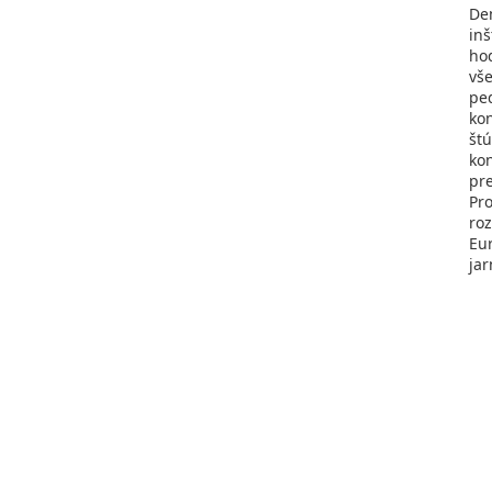
Dem
inš
ho
vše
ped
kon
štú
kon
pre
Pro
roz
Eur
ja