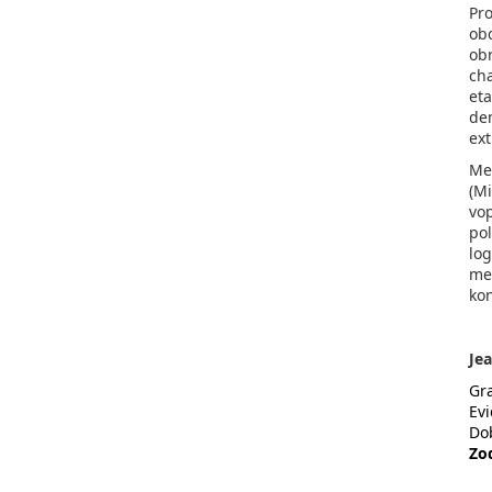
Pr
ob
ob
ch
et
de
ext
Me
(M
vo
po
lo
me
ko
Je
Gr
Evi
Do
Zo