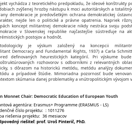
ojekt vychádza z teoretického predpokladu, že ideové konštrukty p
dobiach zvýšenej hrozby nástupu k moci autoritárskych a totalitn
rany demokracie je predovšetkým ochrana demokratickej ústavn
arakter, nejde len o politické a právne opatrenia. Napriek rôz
apách koncept militantnej demokracie nikdy nestráca svoju podst
mokracie v Slovenskej republike najčastejšie sústreďuje na akt
rémistických postojov a hodnôt.
todologicky je výskum založený na koncepcii militant
ilitant Democracy and Fundamental Rights, 1937) a Carla Schmitta
pred definovaných heurestických kategórií. Pri výskume bude
loštruktúrovaných rozhovorov s odborníkmi z relevantných oblas
gicky, s dôrazom na historickú metódu, metódu analýzy dokument
tódu a prípadové štúdie. Mimoriadna pozornosť bude venovan
ntextom skúmania danej problematiky a vnútropolitickým vývojom v
an Monnet Chair: Democratic Education of European Youth
antová agentúra:
Erasmus+
Programme (ERASMUS - LS)
denčné číslo projektu:
:
1011276
ba riešenia projektu
:
36 mesiacov
dpovedný riešiteľ:
prof. Uroš Pinterič, PhD.