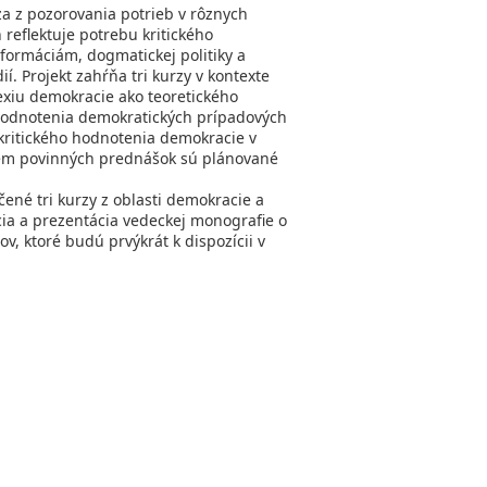
za z pozorovania potrieb v rôznych
 reflektuje potrebu kritického
formáciám, dogmatickej politiky a
í. Projekt zahŕňa tri kurzy v kontexte
lexiu demokracie ako teoretického
z hodnotenia demokratických prípadových
 kritického hodnotenia demokracie v
Okrem povinných prednášok sú plánované
ené tri kurzy z oblasti demokracie a
cia a prezentácia vedeckej monografie o
ov, ktoré budú prvýkrát k dispozícii v