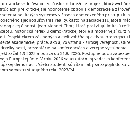
okratické vzdelávanie európskej mládeže je projekt, ktorý vychád
titúciách pre kritickejšie hodnotenie obdobia demokracie a zároveň
dnotenia politických systémov v časoch obmedzeného prístupu k in
obecného zjednodušovania reality, často na základe zaujatosti médi
agogickej činnosti Jean Monnet Chair, ktoré poskytujú kritickú ref
ceptu, historickú reflexiu demokratickej teórie a modernejší kur
dií. Projekt okrem základných aktivít zahŕňa aj aktívnu propagáciu
texte akademickej práce, ako aj vo vzťahu k širokej verejnosti. 
dnášky hostí, prezentácie na konferenciách a verejné vystúpenia.
jekt začal 1.9.2023 a potrvá do 31.8. 2026. Postupne budú zabezpeč
voja Európskej únie. V roku 2026 sa uskutoční aj vedecká konferen
ópskej demokracii. Všetci študenti sú vítaní, aby sa zapojili do kurz
rnom semestri študijného roku 2023/24.