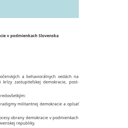
cie v podmienkach Slovenska
oločenských a behaviorálnych vedách na
krízy zastupiteľskej demokracie, post-
predovšetkým:
paradigmy militantnej demokracie a opísať
a procesy obrany demokracie v podmienkach
venskej republiky.