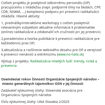
Cieľom projektu je poskytnúť odbornému personálu (OP)
pracujúcemu s mládežou (napr. podporné tímy na školách, CPP,
CDR, NIVAM, ...) komplexnú podporu pri prevencii radikalizácii
mládeže. Hlavné aktivity:
1, prednášky/interaktívne workshopy s cieľom poskytnúť
relevantným subjektom aktuálne informácie k problematike
(online) radikalizácie a zdokonaliť ich zručnosti pri jej prevencii;
2,poradenstvo a tvorba publikácie k prevencii radikalizácie pre
každodennú prax OP;
3,aktualizácia a rozšírenie webového obsahu pre OP a verejnosť
k prevencii nenávisti a extrémizmu (
www.no-hate.sk
)
Výstup z projektu:
Radikalizácia mladých ľudí: trendy, riziká a
prevencia
Osemdesiat rokov činnosti Organizácie Spojených národov –
miesto generálnych tajomníkov OSN v jej činnosti
Zadávateľ výskumnej úlohy: Slovenská asociácia pre
Organizáciu Spojených národov
číslo výskumnej úlohy: UNA Slovakia 2/2025