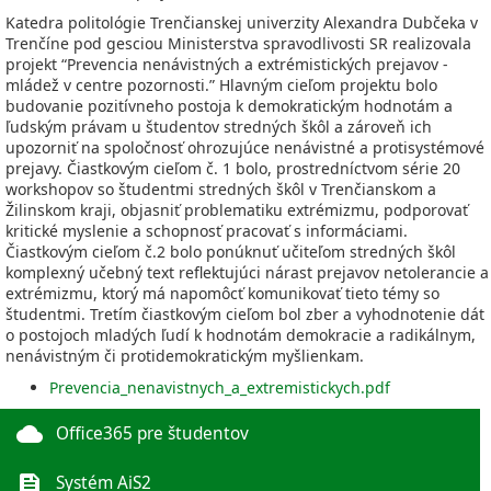
Katedra politológie Trenčianskej univerzity Alexandra Dubčeka v
Trenčíne pod gesciou Ministerstva spravodlivosti SR realizovala
projekt “Prevencia nenávistných a extrémistických prejavov -
mládež v centre pozornosti.” Hlavným cieľom projektu bolo
budovanie pozitívneho postoja k demokratickým hodnotám a
ľudským právam u študentov stredných škôl a zároveň ich
upozorniť na spoločnosť ohrozujúce nenávistné a protisystémové
prejavy. Čiastkovým cieľom č. 1 bolo, prostredníctvom série 20
workshopov so študentmi stredných škôl v Trenčianskom a
Žilinskom kraji, objasniť problematiku extrémizmu, podporovať
kritické myslenie a schopnosť pracovať s informáciami.
Čiastkovým cieľom č.2 bolo ponúknuť učiteľom stredných škôl
komplexný učebný text reflektujúci nárast prejavov netolerancie a
extrémizmu, ktorý má napomôcť komunikovať tieto témy so
študentmi. Tretím čiastkovým cieľom bol zber a vyhodnotenie dát
o postojoch mladých ľudí k hodnotám demokracie a radikálnym,
nenávistným či protidemokratickým myšlienkam.
Prevencia_nenavistnych_a_extremistickych.pdf
cloud
Office365 pre študentov
feed
Systém AiS2