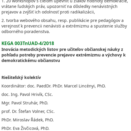
1. 20 workshopov s cieľom upevniť u žiakov hodnoty demokracie,
vrátane ľudských práv, upozorniť na dôsledky nenávistných
prejavov a zvýšiť ich odolnosť proti radikalizácii,
2. tvorba webového obsahu, resp. publikácie pre pedagógov a
verejnosť k prevencii nenávisti a extrémizmu a spustenie služby
odborného poradenstva.
KEGA 003TnUAD-4/2018
Inovácia metodických listov pre učiteľov občianskej náuky z
pohľadu potreby prevencie prejavov extrémizmu a výchovy k
demokratickému občianstvu
Riešiteľský kolektív
Koordinátor: doc. PaedDr. PhDr. Marcel Lincényi, PhD.
doc. Ing. Pavol Hrivík, CSc.
Mgr. Pavol Struhár, PhD.
prof. Dr. Štefan Volner, CSc.
PhDr. Miroslav Řádek, PhD.
PhDr. Eva Živčicová, PhD.