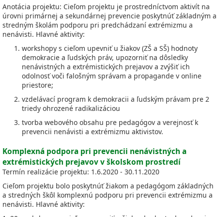
Anotácia projektu: Cieľom projektu je prostredníctvom aktivít na
úrovni primárnej a sekundárnej prevencie poskytnúť základným a
stredným školám podporu pri predchádzaní extrémizmu a
nenávisti. Hlavné aktivity:
workshopy s cieľom upevniť u žiakov (ZŠ a SŠ) hodnoty
demokracie a ľudských práv, upozorniť na dôsledky
nenávistných a extrémistických prejavov a zvýšiť ich
odolnosť voči falošným správam a propagande v online
priestore;
vzdelávací program k demokracii a ľudským právam pre 2
triedy ohrozené radikalizáciou
tvorba webového obsahu pre pedagógov a verejnosť k
prevencii nenávisti a extrémizmu aktivistov.
Komplexná podpora pri prevencii nenávistných a
extrémistických prejavov v školskom prostredí
Termín realizácie projektu: 1.6.2020 - 30.11.2020
Cieľom projektu bolo poskytnúť žiakom a pedagógom základných
a stredných škôl komplexnú podporu pri prevencii extrémizmu a
nenávisti. Hlavné aktivity: