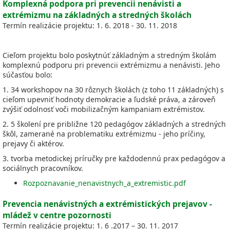
Komplexná podpora pri prevencii nenávisti a
extrémizmu na základných a stredných školách
Termín realizácie projektu: 1. 6. 2018 - 30. 11. 2018
Cieľom projektu bolo poskytnúť základným a stredným školám
komplexnú podporu pri prevencii extrémizmu a nenávisti. Jeho
súčasťou bolo:
1. 34 workshopov na 30 rôznych školách (z toho 11 základných) s
cieľom upevniť hodnoty demokracie a ľudské práva, a zároveň
zvýšiť odolnosť voči mobilizačným kampaniam extrémistov.
2. 5 školení pre približne 120 pedagógov základných a stredných
škôl, zamerané na problematiku extrémizmu - jeho príčiny,
prejavy či aktérov.
3. tvorba metodickej príručky pre každodennú prax pedagógov a
sociálnych pracovníkov.
Rozpoznavanie_nenavistnych_a_extremistic.pdf
Prevencia nenávistných a extrémistických prejavov -
mládež v centre pozornosti
Termín realizácie projektu: 1. 6 .2017 – 30. 11. 2017