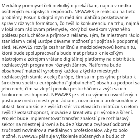
Mediálny priemysel čelí niekoľkým prekážkam, najmä v riedko
osídlených európskych regiónoch. NEWAVES je reakciou na tieto
problémy. Posun k digitálnym médiám uľahčilo poskytovanie
správ v rôznych formátoch, čo zvýšilo konkurenciu na trhu, najmä
v lokálnom rádiovom priemysle, ktorý bol svedkom výrazného
poklesu poslucháčov a príjmov z reklamy. Tým, že miestnym rádio
staniciam v celej Európe dávame možnosť pripojiť sa k podpornej
sieti, NEWAVES rozvíja cezhraničnú a medziodvetvovú komunitu,
ktorá bude spolupracovať a bude mať prístup k niekoľkým
nástrojom a zdrojom vrátane digitálnej platformy na distribúciu
rozhlasových programov rôznych žánrov. Platforma bude
obsahovať materiál vyrobený každou z týchto miestnych
rozhlasových staníc v celej Európe, čím sa im poskytne prístup k
širokému spektru európskeho ("globálneho") obsahu a podporí sa
jeho obeh, čím sa zlepší ponuka poslucháčom a zvýši sa ich
konkurencieschopnosť. NEWAVES je sieť na výmenu osvedčených
postupov medzi miestnymi rádiami, novinármi a profesionálmi v
oblasti komunikácie z vyšších sfér vzdelávacích inštitúcií s cieľom
zvýšiť životaschopnosť, inovácie a kreativitu pri výrobe a šírení.
Projekt bude implementovať transfer znalostí pre rozhlasový
sektor na miestnej úrovni a bude získavať a zvyšovať odborné
zručnosti novinárov a mediálnych profesionálov. Aby to bolo
možné, NEWAVES plánuje vyškolenie súčasných a budúcich