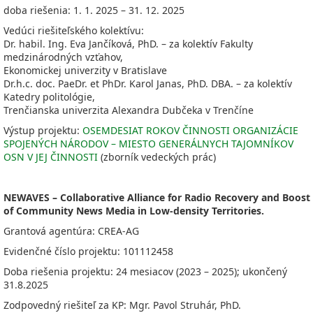
doba riešenia: 1. 1. 2025 – 31. 12. 2025
Vedúci riešiteľského kolektívu:
Dr. habil. Ing. Eva Jančíková, PhD. – za kolektív Fakulty
medzinárodných vzťahov,
Ekonomickej univerzity v Bratislave
Dr.h.c. doc. PaeDr. et PhDr. Karol Janas, PhD. DBA. – za kolektív
Katedry politológie,
Trenčianska univerzita Alexandra Dubčeka v Trenčíne
Výstup projektu:
OSEMDESIAT ROKOV ČINNOSTI ORGANIZÁCIE
SPOJENÝCH NÁRODOV – MIESTO GENERÁLNYCH TAJOMNÍKOV
OSN V JEJ ČINNOSTI
(zborník vedeckých prác)
NEWAVES – Collaborative Alliance for Radio Recovery and Boost
of Community News Media in Low-density Territories.
Grantová agentúra:
CREA-AG
Evidenčné číslo projektu: 101112458
Doba riešenia projektu: 24 mesiacov
(2023 – 2025); ukončený
31.8.2025
Zodpovedný riešiteľ za KP:
Mgr. Pavol Struhár, PhD.