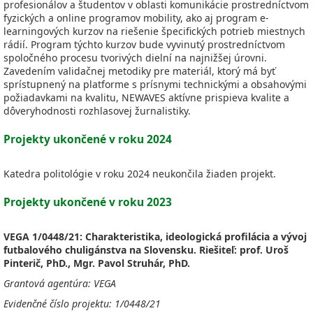
profesionálov a študentov v oblasti komunikácie prostredníctvom
fyzických a online programov mobility, ako aj program e-
learningových kurzov na riešenie špecifických potrieb miestnych
rádií. Program týchto kurzov bude vyvinutý prostredníctvom
spoločného procesu tvorivých dielní na najnižšej úrovni.
Zavedením validačnej metodiky pre materiál, ktorý má byť
sprístupnený na platforme s prísnymi technickými a obsahovými
požiadavkami na kvalitu, NEWAVES aktívne prispieva kvalite a
dôveryhodnosti rozhlasovej žurnalistiky.
Projekty ukončené v roku 2024
Katedra politológie v roku 2024 neukončila žiaden projekt.
Projekty ukončené v roku 2023
VEGA 1/0448/21: Charakteristika, ideologická profilácia a vývoj
futbalového chuligánstva na Slovensku. Riešiteľ: prof.
Uroš
Pinterič, PhD., Mgr. Pavol Struhár, PhD.
Grantová agentúra: VEGA
Evidenčné číslo projektu: 1/0448/21