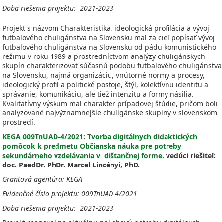
Doba riešenia projektu: 2021-2023
Projekt s názvom Charakteristika, ideologická profilácia a vývoj
futbalového chuligánstva na Slovensku mal za cieľ popísať vývoj
futbalového chuligánstva na Slovensku od pádu komunistického
režimu v roku 1989 a prostredníctvom analýzy chuligánskych
skupín charakterizovať súčasnú podobu futbalového chuligánstva
na Slovensku, najmä organizáciu, vnútorné normy a procesy,
ideologický profil a politické postoje, štýl, kolektívnu identitu a
správanie, komunikáciu, ale tiež intenzitu a formy násilia.
Kvalitatívny výskum mal charakter prípadovej štúdie, pričom boli
analyzované najvýznamnejšie chuligánske skupiny v slovenskom
prostredí.
KEGA 009TnUAD-4/2021: Tvorba digitálnych didaktických
pomôcok k predmetu Občianska náuka pre potreby
sekundárneho vzdelávania v dištančnej forme.
vedúci riešiteľ:
doc. PaedDr. PhDr. Marcel Lincényi, PhD.
Grantová agentúra: KEGA
Evidenčné číslo projektu: 009TnUAD-4/2021
Doba riešenia projektu: 2021-2023