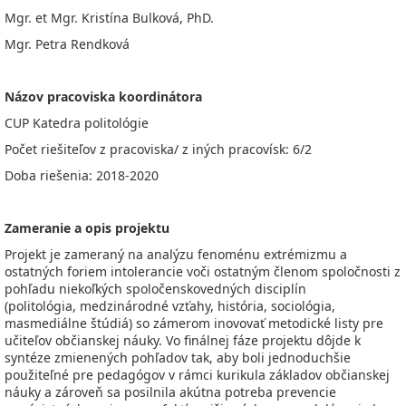
Mgr. et Mgr. Kristína Bulková, PhD.
Mgr. Petra Rendková
Názov pracoviska koordinátora
CUP Katedra politológie
Počet riešiteľov z pracoviska/ z iných pracovísk: 6/2
Doba riešenia: 2018-2020
Zameranie a opis projektu
Projekt je zameraný na analýzu fenoménu extrémizmu a
ostatných foriem intolerancie voči ostatným členom spoločnosti z
pohľadu niekoľkých spoločenskovedných disciplín
(politológia, medzinárodné vzťahy, história, sociológia,
masmediálne štúdiá) so zámerom inovovať metodické listy pre
učiteľov občianskej náuky. Vo finálnej fáze projektu dôjde k
syntéze zmienených pohľadov tak, aby boli jednoduchšie
použiteľné pre pedagógov v rámci kurikula základov občianskej
náuky a zároveň sa posilnila akútna potreba prevencie