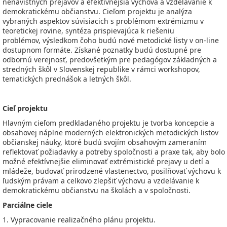
nenávistných prejavov a efektívnejšia výchova a vzdelávanie k
demokratickému občianstvu. Cieľom projektu je analýza
vybraných aspektov súvisiacich s problémom extrémizmu v
teoretickej rovine, syntéza prispievajúca k riešeniu
problémov, výsledkom čoho budú nové metodické listy v on-line
dostupnom formáte. Získané poznatky budú dostupné pre
odbornú verejnosť, predovšetkým pre pedagógov základných a
stredných škôl v Slovenskej republike v rámci workshopov,
tematických prednášok a letných škôl.
Cieľ projektu
Hlavným cieľom predkladaného projektu je tvorba koncepcie a
obsahovej náplne moderných elektronických metodických listov
občianskej náuky, ktoré budú svojím obsahovým zameraním
reflektovať požiadavky a potreby spoločnosti a praxe tak, aby bolo
možné efektívnejšie eliminovať extrémistické prejavy u detí a
mládeže, budovať prirodzené vlastenectvo, posilňovať výchovu k
ľudským právam a celkovo zlepšiť výchovu a vzdelávanie k
demokratickému občianstvu na školách a v spoločnosti.
Parciálne ciele
1. Vypracovanie realizačného plánu projektu.