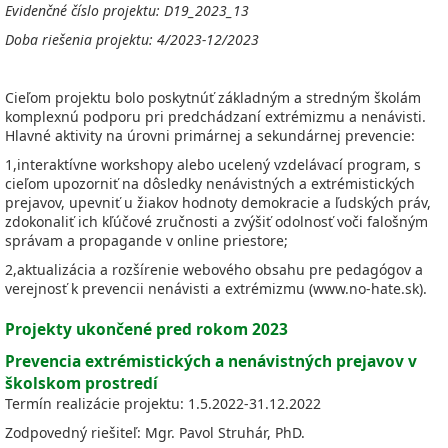
Evidenčné číslo projektu: D19_2023_13
Doba riešenia projektu: 4/2023-12/2023
Cieľom projektu bolo poskytnúť základným a stredným školám
komplexnú podporu pri predchádzaní extrémizmu a nenávisti.
Hlavné aktivity na úrovni primárnej a sekundárnej prevencie:
1,interaktívne workshopy alebo ucelený vzdelávací program, s
cieľom upozorniť na dôsledky nenávistných a extrémistických
prejavov, upevniť u žiakov hodnoty demokracie a ľudských práv,
zdokonaliť ich kľúčové zručnosti a zvýšiť odolnosť voči falošným
správam a propagande v online priestore;
2,aktualizácia a rozšírenie webového obsahu pre pedagógov a
verejnosť k prevencii nenávisti a extrémizmu (www.no-hate.sk).
Projekty ukončené pred rokom 2023
Prevencia extrémistických a nenávistných prejavov v
školskom prostredí
Termín realizácie projektu: 1.5.2022-31.12.2022
Zodpovedný riešiteľ: Mgr. Pavol Struhár, PhD.