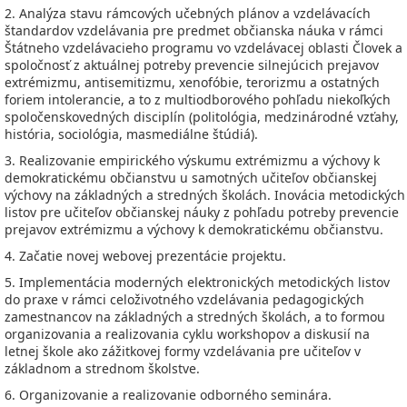
2. Analýza stavu rámcových učebných plánov a vzdelávacích
štandardov vzdelávania pre predmet občianska náuka v rámci
Štátneho vzdelávacieho programu vo vzdelávacej oblasti Človek a
spoločnosť z aktuálnej potreby prevencie silnejúcich prejavov
extrémizmu, antisemitizmu, xenofóbie, terorizmu a ostatných
foriem intolerancie, a to z multiodborového pohľadu niekoľkých
spoločenskovedných disciplín (politológia, medzinárodné vzťahy,
história, sociológia, masmediálne štúdiá).
3. Realizovanie empirického výskumu extrémizmu a výchovy k
demokratickému občianstvu u samotných učiteľov občianskej
výchovy na základných a stredných školách. Inovácia metodických
listov pre učiteľov občianskej náuky z pohľadu potreby prevencie
prejavov extrémizmu a výchovy k demokratickému občianstvu.
4. Začatie novej webovej prezentácie projektu.
5. Implementácia moderných elektronických metodických listov
do praxe v rámci celoživotného vzdelávania pedagogických
zamestnancov na základných a stredných školách, a to formou
organizovania a realizovania cyklu workshopov a diskusií na
letnej škole ako zážitkovej formy vzdelávania pre učiteľov v
základnom a strednom školstve.
6. Organizovanie a realizovanie odborného seminára.