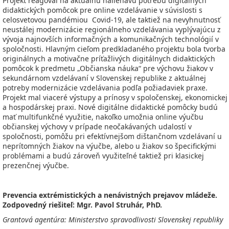
Projekt reagoval na aktuálnu naliehavú potrebu digitálnych
didaktických pomôcok pre online vzdelávanie v súvislosti s
celosvetovou pandémiou Covid-19, ale taktiež na nevyhnutnosť
neustálej modernizácie regionálneho vzdelávania vyplývajúcu z
vývoja najnovších informačných a komunikačných technológií v
spoločnosti. Hlavným cieľom predkladaného projektu bola tvorba
originálnych a motivačne príťažlivých digitálnych didaktických
pomôcok k predmetu „Občianska náuka“ pre výchovu žiakov v
sekundárnom vzdelávaní v Slovenskej republike z aktuálnej
potreby modernizácie vzdelávania podľa požiadaviek praxe.
Projekt mal viaceré výstupy a prínosy v spoločenskej, ekonomickej
a hospodárskej praxi. Nové digitálne didaktické pomôcky budú
mať multifunkčné využitie, nakoľko umožnia online výučbu
občianskej výchovy v prípade neočakávaných udalostí v
spoločnosti, pomôžu pri efektívnejšom dištančnom vzdelávaní u
neprítomných žiakov na výučbe, alebo u žiakov so špecifickými
problémami a budú zároveň využiteľné taktiež pri klasickej
prezenčnej výučbe.
Prevencia extrémistických a nenávistných prejavov mládeže.
Zodpovedný riešiteľ: Mgr. Pavol Struhár, PhD.
Grantová agentúra: Ministerstvo spravodlivosti Slovenskej republiky