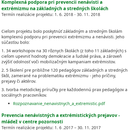
Komplexná podpora pri prevencii nenávisti a
extrémizmu na základných a stredných školách
Termín realizácie projektu: 1. 6. 2018 - 30. 11. 2018
Cieľom projektu bolo poskytnúť základným a stredným školám
komplexnú podporu pri prevencii extrémizmu a nenávisti. Jeho
súčasťou bolo:
1. 34 workshopov na 30 rôznych školách (z toho 11 základných) s
cieľom upevniť hodnoty demokracie a ľudské práva, a zároveň
zvýšiť odolnosť voči mobilizačným kampaniam extrémistov.
2. 5 školení pre približne 120 pedagógov základných a stredných
škôl, zamerané na problematiku extrémizmu - jeho príčiny,
prejavy či aktérov.
3. tvorba metodickej príručky pre každodennú prax pedagógov a
sociálnych pracovníkov.
Rozpoznavanie_nenavistnych_a_extremistic.pdf
Prevencia nenávistných a extrémistických prejavov -
mládež v centre pozornosti
Termín realizácie projektu: 1. 6 .2017 – 30. 11. 2017