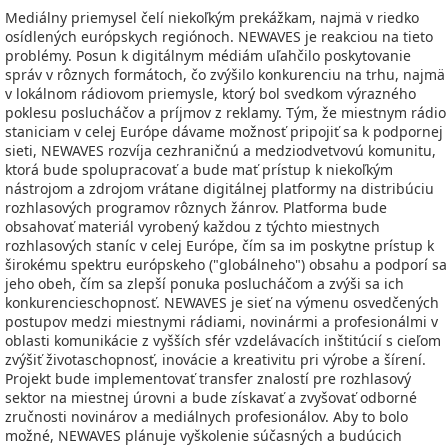
Mediálny priemysel čelí niekoľkým prekážkam, najmä v riedko
osídlených európskych regiónoch. NEWAVES je reakciou na tieto
problémy. Posun k digitálnym médiám uľahčilo poskytovanie
správ v rôznych formátoch, čo zvýšilo konkurenciu na trhu, najmä
v lokálnom rádiovom priemysle, ktorý bol svedkom výrazného
poklesu poslucháčov a príjmov z reklamy. Tým, že miestnym rádio
staniciam v celej Európe dávame možnosť pripojiť sa k podpornej
sieti, NEWAVES rozvíja cezhraničnú a medziodvetvovú komunitu,
ktorá bude spolupracovať a bude mať prístup k niekoľkým
nástrojom a zdrojom vrátane digitálnej platformy na distribúciu
rozhlasových programov rôznych žánrov. Platforma bude
obsahovať materiál vyrobený každou z týchto miestnych
rozhlasových staníc v celej Európe, čím sa im poskytne prístup k
širokému spektru európskeho ("globálneho") obsahu a podporí sa
jeho obeh, čím sa zlepší ponuka poslucháčom a zvýši sa ich
konkurencieschopnosť. NEWAVES je sieť na výmenu osvedčených
postupov medzi miestnymi rádiami, novinármi a profesionálmi v
oblasti komunikácie z vyšších sfér vzdelávacích inštitúcií s cieľom
zvýšiť životaschopnosť, inovácie a kreativitu pri výrobe a šírení.
Projekt bude implementovať transfer znalostí pre rozhlasový
sektor na miestnej úrovni a bude získavať a zvyšovať odborné
zručnosti novinárov a mediálnych profesionálov. Aby to bolo
možné, NEWAVES plánuje vyškolenie súčasných a budúcich