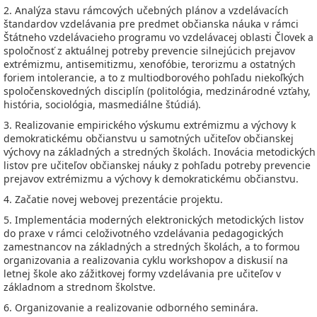
2. Analýza stavu rámcových učebných plánov a vzdelávacích
štandardov vzdelávania pre predmet občianska náuka v rámci
Štátneho vzdelávacieho programu vo vzdelávacej oblasti Človek a
spoločnosť z aktuálnej potreby prevencie silnejúcich prejavov
extrémizmu, antisemitizmu, xenofóbie, terorizmu a ostatných
foriem intolerancie, a to z multiodborového pohľadu niekoľkých
spoločenskovedných disciplín (politológia, medzinárodné vzťahy,
história, sociológia, masmediálne štúdiá).
3. Realizovanie empirického výskumu extrémizmu a výchovy k
demokratickému občianstvu u samotných učiteľov občianskej
výchovy na základných a stredných školách. Inovácia metodických
listov pre učiteľov občianskej náuky z pohľadu potreby prevencie
prejavov extrémizmu a výchovy k demokratickému občianstvu.
4. Začatie novej webovej prezentácie projektu.
5. Implementácia moderných elektronických metodických listov
do praxe v rámci celoživotného vzdelávania pedagogických
zamestnancov na základných a stredných školách, a to formou
organizovania a realizovania cyklu workshopov a diskusií na
letnej škole ako zážitkovej formy vzdelávania pre učiteľov v
základnom a strednom školstve.
6. Organizovanie a realizovanie odborného seminára.