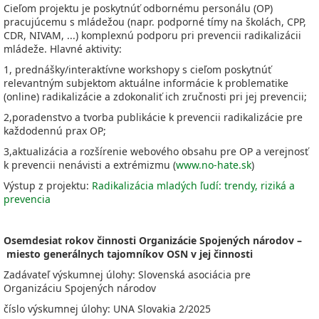
Cieľom projektu je poskytnúť odbornému personálu (OP)
pracujúcemu s mládežou (napr. podporné tímy na školách, CPP,
CDR, NIVAM, ...) komplexnú podporu pri prevencii radikalizácii
mládeže. Hlavné aktivity:
1, prednášky/interaktívne workshopy s cieľom poskytnúť
relevantným subjektom aktuálne informácie k problematike
(online) radikalizácie a zdokonaliť ich zručnosti pri jej prevencii;
2,poradenstvo a tvorba publikácie k prevencii radikalizácie pre
každodennú prax OP;
3,aktualizácia a rozšírenie webového obsahu pre OP a verejnosť
k prevencii nenávisti a extrémizmu (
www.no-hate.sk
)
Výstup z projektu:
Radikalizácia mladých ľudí: trendy, riziká a
prevencia
Osemdesiat rokov činnosti Organizácie Spojených národov –
miesto generálnych tajomníkov OSN v jej činnosti
Zadávateľ výskumnej úlohy: Slovenská asociácia pre
Organizáciu Spojených národov
číslo výskumnej úlohy: UNA Slovakia 2/2025