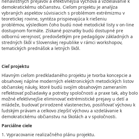
nenávistných prejavov a efektívnejšia výchova a vzdelávanie k
demokratickému občianstvu. Cieľom projektu je analýza
vybraných aspektov súvisiacich s problémom extrémizmu v
teoretickej rovine, syntéza prispievajúca k riešeniu
problémov, výsledkom čoho budú nové metodické listy v on-line
dostupnom formáte. Získané poznatky budú dostupné pre
odbornú verejnosť, predovšetkým pre pedagógov základných a
stredných škôl v Slovenskej republike v rámci workshopov,
tematických prednášok a letných škôl.
Cieľ projektu
Hlavným cieľom predkladaného projektu je tvorba koncepcie a
obsahovej náplne moderných elektronických metodických listov
občianskej náuky, ktoré budú svojím obsahovým zameraním
reflektovať požiadavky a potreby spoločnosti a praxe tak, aby bolo
možné efektívnejšie eliminovať extrémistické prejavy u detí a
mládeže, budovať prirodzené vlastenectvo, posilňovať výchovu k
ľudským právam a celkovo zlepšiť výchovu a vzdelávanie k
demokratickému občianstvu na školách a v spoločnosti.
Parciálne ciele
1. Vypracovanie realizačného plánu projektu.