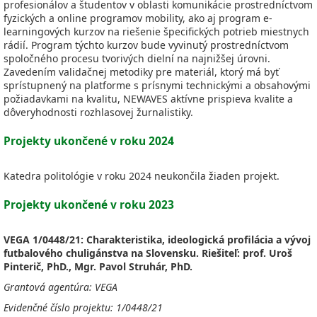
profesionálov a študentov v oblasti komunikácie prostredníctvom
fyzických a online programov mobility, ako aj program e-
learningových kurzov na riešenie špecifických potrieb miestnych
rádií. Program týchto kurzov bude vyvinutý prostredníctvom
spoločného procesu tvorivých dielní na najnižšej úrovni.
Zavedením validačnej metodiky pre materiál, ktorý má byť
sprístupnený na platforme s prísnymi technickými a obsahovými
požiadavkami na kvalitu, NEWAVES aktívne prispieva kvalite a
dôveryhodnosti rozhlasovej žurnalistiky.
Projekty ukončené v roku 2024
Katedra politológie v roku 2024 neukončila žiaden projekt.
Projekty ukončené v roku 2023
VEGA 1/0448/21: Charakteristika, ideologická profilácia a vývoj
futbalového chuligánstva na Slovensku. Riešiteľ: prof.
Uroš
Pinterič, PhD., Mgr. Pavol Struhár, PhD.
Grantová agentúra: VEGA
Evidenčné číslo projektu: 1/0448/21