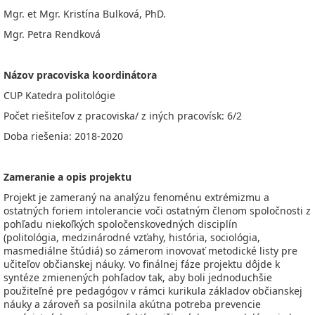
Mgr. et Mgr. Kristína Bulková, PhD.
Mgr. Petra Rendková
Názov pracoviska koordinátora
CUP Katedra politológie
Počet riešiteľov z pracoviska/ z iných pracovísk: 6/2
Doba riešenia: 2018-2020
Zameranie a opis projektu
Projekt je zameraný na analýzu fenoménu extrémizmu a
ostatných foriem intolerancie voči ostatným členom spoločnosti z
pohľadu niekoľkých spoločenskovedných disciplín
(politológia, medzinárodné vzťahy, história, sociológia,
masmediálne štúdiá) so zámerom inovovať metodické listy pre
učiteľov občianskej náuky. Vo finálnej fáze projektu dôjde k
syntéze zmienených pohľadov tak, aby boli jednoduchšie
použiteľné pre pedagógov v rámci kurikula základov občianskej
náuky a zároveň sa posilnila akútna potreba prevencie