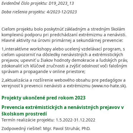
Evidenčné číslo projektu: D19_2023_13
Doba riešenia projektu: 4/2023-12/2023
Cieľom projektu bolo poskytnúť základným a stredným školám
komplexnú podporu pri predchádzaní extrémizmu a nenávisti.
Hlavné aktivity na úrovni primárnej a sekundárnej prevencie:
1,interaktívne workshopy alebo ucelený vzdelávací program, s
cieľom upozorniť na dôsledky nenávistných a extrémistických
prejavov, upevniť u žiakov hodnoty demokracie a ľudských práv,
zdokonaliť ich kľúčové zručnosti a zvýšiť odolnosť voči falošným
správam a propagande v online priestore;
2,aktualizácia a rozšírenie webového obsahu pre pedagógov a
verejnosť k prevencii nenávisti a extrémizmu (www.no-hate.sk).
Projekty ukončené pred rokom 2023
Prevencia extrémistických a nenávistných prejavov v
školskom prostredí
Termín realizácie projektu: 1.5.2022-31.12.2022
Zodpovedný riešiteľ: Mgr. Pavol Struhár, PhD.