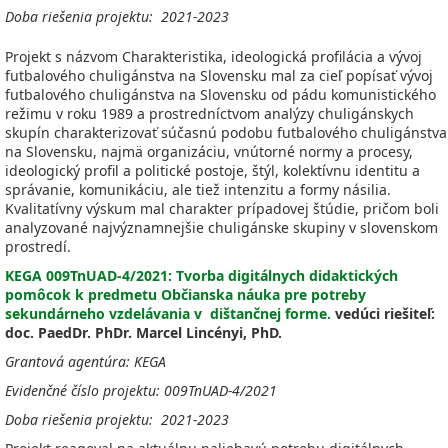
Doba riešenia projektu: 2021-2023
Projekt s názvom Charakteristika, ideologická profilácia a vývoj
futbalového chuligánstva na Slovensku mal za cieľ popísať vývoj
futbalového chuligánstva na Slovensku od pádu komunistického
režimu v roku 1989 a prostredníctvom analýzy chuligánskych
skupín charakterizovať súčasnú podobu futbalového chuligánstva
na Slovensku, najmä organizáciu, vnútorné normy a procesy,
ideologický profil a politické postoje, štýl, kolektívnu identitu a
správanie, komunikáciu, ale tiež intenzitu a formy násilia.
Kvalitatívny výskum mal charakter prípadovej štúdie, pričom boli
analyzované najvýznamnejšie chuligánske skupiny v slovenskom
prostredí.
KEGA 009TnUAD-4/2021: Tvorba digitálnych didaktických
pomôcok k predmetu Občianska náuka pre potreby
sekundárneho vzdelávania v dištančnej forme.
vedúci riešiteľ:
doc. PaedDr. PhDr. Marcel Lincényi, PhD.
Grantová agentúra: KEGA
Evidenčné číslo projektu: 009TnUAD-4/2021
Doba riešenia projektu: 2021-2023