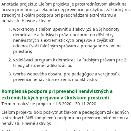
Anotácia projektu: Cieľom projektu je prostredníctvom aktivít na
úrovni primárnej a sekundárnej prevencie poskytnúť základným a
stredným školám podporu pri predchádzaní extrémizmu a
nenávisti. Hlavné aktivity:
workshopy s cieľom upevniť u žiakov (ZŠ a SŠ) hodnoty
demokracie a ľudských práv, upozorniť na dôsledky
nenávistných a extrémistických prejavov a zvýšiť ich
odolnosť voči falošným správam a propagande v online
priestore;
vzdelávací program k demokracii a ľudským právam pre 2
triedy ohrozené radikalizáciou
tvorba webového obsahu pre pedagógov a verejnosť k
prevencii nenávisti a extrémizmu aktivistov.
Komplexná podpora pri prevencii nenávistných a
extrémistických prejavov v školskom prostredí
Termín realizácie projektu: 1.6.2020 - 30.11.2020
Cieľom projektu bolo poskytnúť žiakom a pedagógom základných
a stredných škôl komplexnú podporu pri prevencii extrémizmu a
nenávisti. Hlavné aktivity: