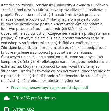
Katedra politológie Trenčianskej univerzity Alexandra Dubčeka v
Trenčíne pod gesciou Ministerstva spravodlivosti SR realizovala
projekt “Prevencia nenávistných a extrémistických prejavov -
mládež v centre pozornosti.” Hlavným cieľom projektu bolo
budovanie pozitívneho postoja k demokratickým hodnotám a
ľudským právam u študentov stredných škôl a zároveň ich
upozorniť na spoločnosť ohrozujúce nenávistné a protisystémové
prejavy. Čiastkovým cieľom č. 1 bolo, prostredníctvom série 20
workshopov so študentmi stredných škôl v Trenčianskom a
Žilinskom kraji, objasniť problematiku extrémizmu, podporovať
kritické myslenie a schopnosť pracovať s informáciami.
Čiastkovým cieľom č.2 bolo ponúknuť učiteľom stredných škôl
komplexný učebný text reflektujúci nárast prejavov netolerancie a
extrémizmu, ktorý má napomôcť komunikovať tieto témy so
študentmi. Tretím čiastkovým cieľom bol zber a vyhodnotenie dát
o postojoch mladých ľudí k hodnotám demokracie a radikálnym,
nenávistným či protidemokratickým myšlienkam.
Prevencia_nenavistnych_a_extremistickych.pdf
cloud
Office365 pre študentov
feed
Systém AiS2