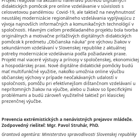
Projekt reagoval na aktuálnu naliehavú potrebu digitálnych
didaktických pomôcok pre online vzdelávanie v súvislosti s
celosvetovou pandémiou Covid-19, ale taktiež na nevyhnutnosť
neustálej modernizácie regionálneho vzdelávania vyplývajúcu z
vývoja najnovších informačných a komunikačných technológií v
spoločnosti. Hlavným cieľom predkladaného projektu bola tvorba
originálnych a motivačne príťažlivých digitálnych didaktických
pomôcok k predmetu „Občianska náuka“ pre výchovu žiakov v
sekundárnom vzdelávaní v Slovenskej republike z aktuálnej
potreby modernizácie vzdelávania podľa požiadaviek praxe.
Projekt mal viaceré výstupy a prínosy v spoločenskej, ekonomickej
a hospodárskej praxi. Nové digitálne didaktické pomôcky budú
mať multifunkčné využitie, nakoľko umožnia online výučbu
občianskej výchovy v prípade neočakávaných udalostí v
spoločnosti, pomôžu pri efektívnejšom dištančnom vzdelávaní u
neprítomných žiakov na výučbe, alebo u žiakov so špecifickými
problémami a budú zároveň využiteľné taktiež pri klasickej
prezenčnej výučbe.
Prevencia extrémistických a nenávistných prejavov mládeže.
Zodpovedný riešiteľ: Mgr. Pavol Struhár, PhD.
Grantová agentúra: Ministerstvo spravodlivosti Slovenskej republiky