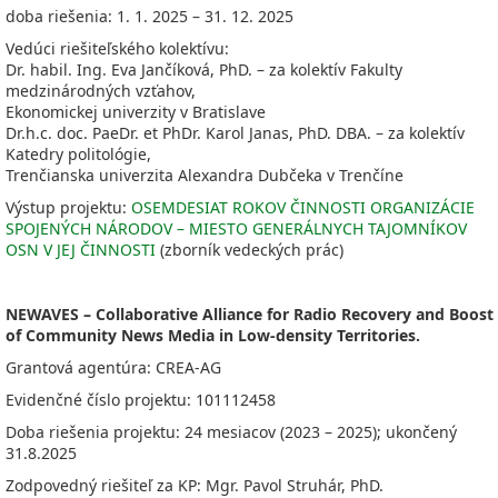
doba riešenia: 1. 1. 2025 – 31. 12. 2025
Vedúci riešiteľského kolektívu:
Dr. habil. Ing. Eva Jančíková, PhD. – za kolektív Fakulty
medzinárodných vzťahov,
Ekonomickej univerzity v Bratislave
Dr.h.c. doc. PaeDr. et PhDr. Karol Janas, PhD. DBA. – za kolektív
Katedry politológie,
Trenčianska univerzita Alexandra Dubčeka v Trenčíne
Výstup projektu:
OSEMDESIAT ROKOV ČINNOSTI ORGANIZÁCIE
SPOJENÝCH NÁRODOV – MIESTO GENERÁLNYCH TAJOMNÍKOV
OSN V JEJ ČINNOSTI
(zborník vedeckých prác)
NEWAVES – Collaborative Alliance for Radio Recovery and Boost
of Community News Media in Low-density Territories.
Grantová agentúra:
CREA-AG
Evidenčné číslo projektu: 101112458
Doba riešenia projektu: 24 mesiacov
(2023 – 2025); ukončený
31.8.2025
Zodpovedný riešiteľ za KP:
Mgr. Pavol Struhár, PhD.