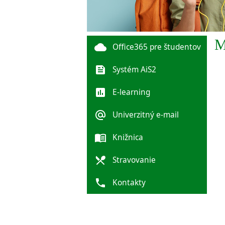
M
cloud
Office365 pre študentov
feed
Systém AiS2
poll
E-learning
alternate_email
Univerzitný e-mail
menu_book
Knižnica
local_dining
Stravovanie
phone
Kontakty