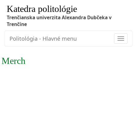
Katedra politológie
Trenčianska univerzita Alexandra Dubčeka v
Trenčíne
Politológia - Hlavné menu
Toggle
navigat
Merch