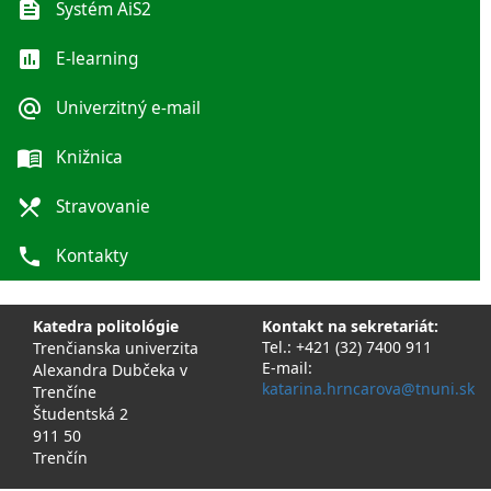
feed
Systém AiS2
poll
E-learning
alternate_email
Univerzitný e-mail
menu_book
Knižnica
local_dining
Stravovanie
phone
Kontakty
Katedra politológie
Kontakt na sekretariát:
Tel.: +421 (32) 7400 911
Trenčianska univerzita
E-mail:
Alexandra Dubčeka v
katarina.hrncarova@tnuni.sk
Trenčíne
Študentská 2
911 50
Trenčín