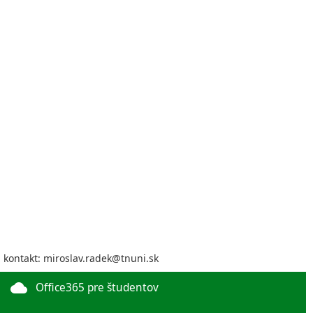
kontakt: miroslav.radek@tnuni.sk
cloud
Office365 pre študentov