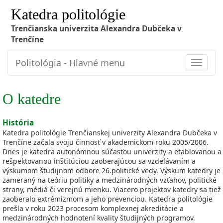
Katedra politológie
Trenčianska univerzita Alexandra Dubčeka v
Trenčíne
Politológia - Hlavné menu
Toggle
navigat
O katedre
História
Katedra politológie Trenčianskej univerzity Alexandra Dubčeka v
Trenčíne začala svoju činnosť v akademickom roku 2005/2006.
Dnes je katedra autonómnou súčasťou univerzity a etablovanou a
rešpektovanou inštitúciou zaoberajúcou sa vzdelávaním a
výskumom študijnom odbore 26.politické vedy. Výskum katedry je
zameraný na teóriu politiky a medzinárodných vzťahov, politické
strany, médiá či verejnú mienku. Viacero projektov katedry sa tiež
zaoberalo extrémizmom a jeho prevenciou. Katedra politológie
prešla v roku 2023 procesom komplexnej akreditácie a
medzinárodných hodnotení kvality študijných programov.