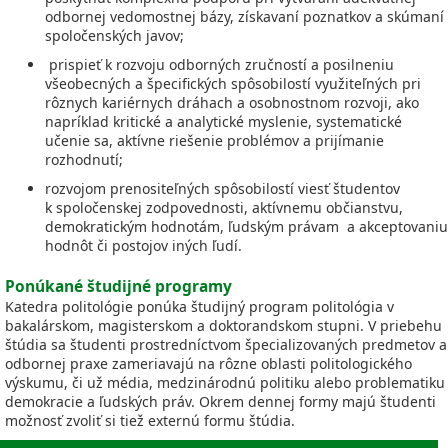
odbornej vedomostnej bázy, získavaní poznatkov a skúmaní
spoločenských javov;
prispieť k rozvoju odborných zručností a posilneniu
všeobecných a špecifických spôsobilostí využiteľných pri
rôznych kariérnych dráhach a osobnostnom rozvoji, ako
napríklad kritické a analytické myslenie, systematické
učenie sa, aktívne riešenie problémov a prijímanie
rozhodnutí;
rozvojom prenositeľných spôsobilostí viesť študentov
k spoločenskej zodpovednosti, aktívnemu občianstvu,
demokratickým hodnotám, ľudským právam a akceptovaniu
hodnôt či postojov iných ľudí.
Ponúkané študijné programy
Katedra politológie ponúka študijný program politológia v
bakalárskom, magisterskom a doktorandskom stupni. V priebehu
štúdia sa študenti prostredníctvom špecializovaných predmetov a
odbornej praxe zameriavajú na rôzne oblasti politologického
výskumu, či už média, medzinárodnú politiku alebo problematiku
demokracie a ľudských práv. Okrem dennej formy majú študenti
možnosť zvoliť si tiež externú formu štúdia.