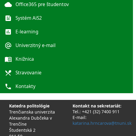
cloud
Office365 pre študentov
feed
Systém AiS2
poll
E-learning
alternate_email
Univerzitný e-mail
menu_book
Knižnica
local_dining
Stravovanie
phone
Kontakty
Katedra politológie
Kontakt na sekretariát:
Tel.: +421 (32) 7400 911
Trenčianska univerzita
E-mail:
Alexandra Dubčeka v
katarina.hrncarova@tnuni.sk
Trenčíne
Študentská 2