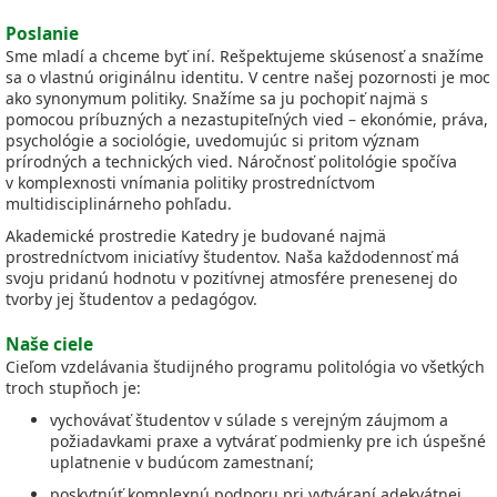
Poslanie
Sme mladí a chceme byť iní. Rešpektujeme skúsenosť a snažíme
sa o vlastnú originálnu identitu. V centre našej pozornosti je moc
ako synonymum politiky. Snažíme sa ju pochopiť najmä s
pomocou príbuzných a nezastupiteľných vied – ekonómie, práva,
psychológie a sociológie, uvedomujúc si pritom význam
prírodných a technických vied. Náročnosť politológie spočíva
v komplexnosti vnímania politiky prostredníctvom
multidisciplinárneho pohľadu.
Akademické prostredie Katedry je budované najmä
prostredníctvom iniciatívy študentov. Naša každodennosť má
svoju pridanú hodnotu v pozitívnej atmosfére prenesenej do
tvorby jej študentov a pedagógov.
Naše ciele
Cieľom vzdelávania študijného programu politológia vo všetkých
troch stupňoch je:
vychovávať študentov v súlade s verejným záujmom a
požiadavkami praxe a vytvárať podmienky pre ich úspešné
uplatnenie v budúcom zamestnaní;
poskytnúť komplexnú podporu pri vytváraní adekvátnej