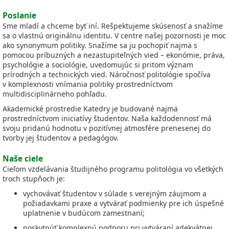
Poslanie
Sme mladí a chceme byť iní. Rešpektujeme skúsenosť a snažíme
sa o vlastnú originálnu identitu. V centre našej pozornosti je moc
ako synonymum politiky. Snažíme sa ju pochopiť najmä s
pomocou príbuzných a nezastupiteľných vied – ekonómie, práva,
psychológie a sociológie, uvedomujúc si pritom význam
prírodných a technických vied. Náročnosť politológie spočíva
v komplexnosti vnímania politiky prostredníctvom
multidisciplinárneho pohľadu.
Akademické prostredie Katedry je budované najmä
prostredníctvom iniciatívy študentov. Naša každodennosť má
svoju pridanú hodnotu v pozitívnej atmosfére prenesenej do
tvorby jej študentov a pedagógov.
Naše ciele
Cieľom vzdelávania študijného programu politológia vo všetkých
troch stupňoch je:
vychovávať študentov v súlade s verejným záujmom a
požiadavkami praxe a vytvárať podmienky pre ich úspešné
uplatnenie v budúcom zamestnaní;
poskytnúť komplexnú podporu pri vytváraní adekvátnej