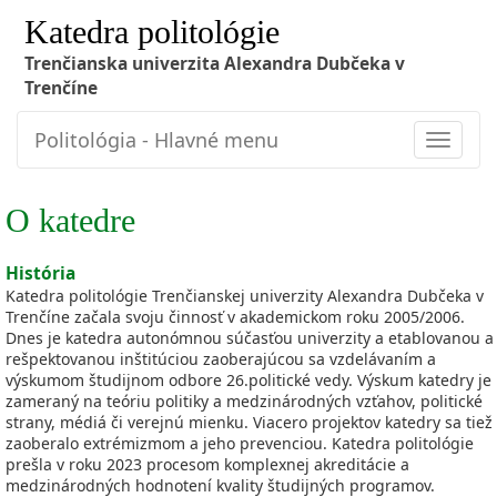
Katedra politológie
Trenčianska univerzita Alexandra Dubčeka v
Trenčíne
Politológia - Hlavné menu
Toggle
navigat
O katedre
História
Katedra politológie Trenčianskej univerzity Alexandra Dubčeka v
Trenčíne začala svoju činnosť v akademickom roku 2005/2006.
Dnes je katedra autonómnou súčasťou univerzity a etablovanou a
rešpektovanou inštitúciou zaoberajúcou sa vzdelávaním a
výskumom študijnom odbore 26.politické vedy. Výskum katedry je
zameraný na teóriu politiky a medzinárodných vzťahov, politické
strany, médiá či verejnú mienku. Viacero projektov katedry sa tiež
zaoberalo extrémizmom a jeho prevenciou. Katedra politológie
prešla v roku 2023 procesom komplexnej akreditácie a
medzinárodných hodnotení kvality študijných programov.