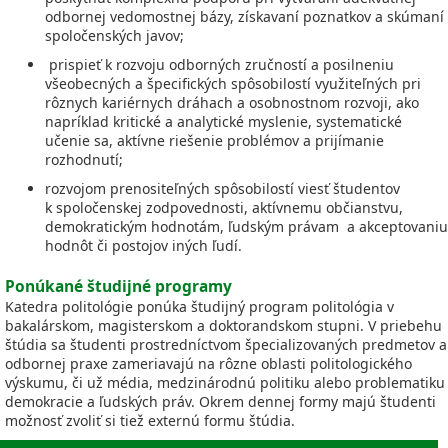
odbornej vedomostnej bázy, získavaní poznatkov a skúmaní
spoločenských javov;
prispieť k rozvoju odborných zručností a posilneniu
všeobecných a špecifických spôsobilostí využiteľných pri
rôznych kariérnych dráhach a osobnostnom rozvoji, ako
napríklad kritické a analytické myslenie, systematické
učenie sa, aktívne riešenie problémov a prijímanie
rozhodnutí;
rozvojom prenositeľných spôsobilostí viesť študentov
k spoločenskej zodpovednosti, aktívnemu občianstvu,
demokratickým hodnotám, ľudským právam a akceptovaniu
hodnôt či postojov iných ľudí.
Ponúkané študijné programy
Katedra politológie ponúka študijný program politológia v
bakalárskom, magisterskom a doktorandskom stupni. V priebehu
štúdia sa študenti prostredníctvom špecializovaných predmetov a
odbornej praxe zameriavajú na rôzne oblasti politologického
výskumu, či už média, medzinárodnú politiku alebo problematiku
demokracie a ľudských práv. Okrem dennej formy majú študenti
možnosť zvoliť si tiež externú formu štúdia.