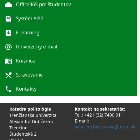
cloud
Office365 pre študentov
feed
Systém AiS2
poll
E-learning
alternate_email
Univerzitný e-mail
menu_book
Knižnica
local_dining
Stravovanie
phone
Kontakty
Katedra politológie
Kontakt na sekretariát:
Tel.: +421 (32) 7400 911
Trenčianska univerzita
E-mail:
Alexandra Dubčeka v
katarina.hrncarova@tnuni.sk
Trenčíne
Študentská 2