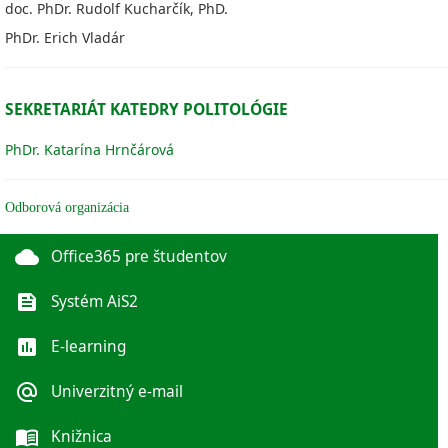
doc. PhDr. Rudolf Kucharčík, PhD.
PhDr. Erich Vladár
SEKRETARIÁT KATEDRY POLITOLÓGIE
PhDr. Katarína Hrnčárová
Odborová organizácia
cloud
Office365 pre študentov
feed
Systém AiS2
poll
E-learning
alternate_email
Univerzitný e-mail
menu_book
Knižnica