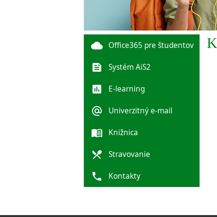
K
cloud
Office365 pre študentov
feed
Systém AiS2
poll
E-learning
alternate_email
Univerzitný e-mail
menu_book
Knižnica
local_dining
Stravovanie
phone
Kontakty